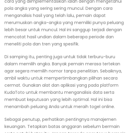
cara yang diimplementasikan ialah dengan mengetahui
pola angka yang sering sering muncul. Dengan cara
menganalisis hasil yang telah lalu, pemain dapat
merumuskan angka-angka yang memiliki punya peluang
lebih besar untuk muncul. Hal ini sanggup terjadi dengan
mencatat hasil undian dalam beberapa periode dan
meneliti pola dan tren yang spesifik.
Di samping itu, penting juga untuk tidak terburu-buru
dalam memilih angka. Banyak pemain merasa tertekan
agar segera memilih nomor tanpa penelitian. Sebaiknya,
ambil waktu untuk mempertimbangkan pilihan secara
cermat. Gunakan alat dan aplikasi yang pada platform
KudaToto untuk membantu menganalisis data serta
membuat keputusan yang lebih optimal. Hal ini bisa
menambah peluang Anda untuk meraih togel online.
Sebagai penutup, perhatikan pentingnya manajemen
keuangan. Tetapkan batas anggaran sebelum bermain