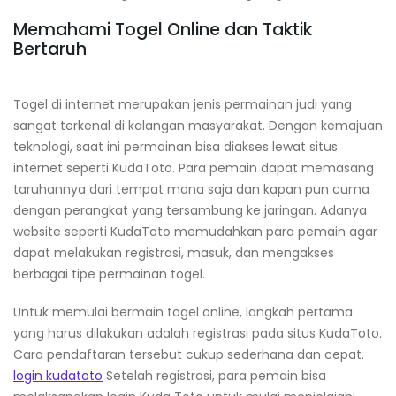
Memahami Togel Online dan Taktik
Bertaruh
Togel di internet merupakan jenis permainan judi yang
sangat terkenal di kalangan masyarakat. Dengan kemajuan
teknologi, saat ini permainan bisa diakses lewat situs
internet seperti KudaToto. Para pemain dapat memasang
taruhannya dari tempat mana saja dan kapan pun cuma
dengan perangkat yang tersambung ke jaringan. Adanya
website seperti KudaToto memudahkan para pemain agar
dapat melakukan registrasi, masuk, dan mengakses
berbagai tipe permainan togel.
Untuk memulai bermain togel online, langkah pertama
yang harus dilakukan adalah registrasi pada situs KudaToto.
Cara pendaftaran tersebut cukup sederhana dan cepat.
login kudatoto
Setelah registrasi, para pemain bisa