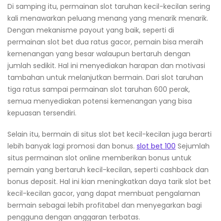
Di samping itu, permainan slot taruhan kecil-kecilan sering
kali menawarkan peluang menang yang menarik menarik.
Dengan mekanisme payout yang baik, seperti di
permainan slot bet dua ratus gacor, pemain bisa meraih
kemenangan yang besar walaupun bertaruh dengan
jumlah sedikit. Hal ini menyediakan harapan dan motivasi
tambahan untuk melanjutkan bermain. Dari slot taruhan
tiga ratus sampai permainan slot taruhan 600 perak,
semua menyediakan potensi kemenangan yang bisa
kepuasan tersendiri.
Selain itu, bermain di situs slot bet kecil-kecilan juga berarti
lebih banyak lagi promosi dan bonus.
slot bet 100
Sejumlah
situs permainan slot online memberikan bonus untuk
pemain yang bertaruh kecil-kecilan, seperti cashback dan
bonus deposit. Hal ini kian meningkatkan daya tarik slot bet
kecil-kecilan gacor, yang dapat membuat pengalaman
bermain sebagai lebih profitabel dan menyegarkan bagi
pengguna dengan anggaran terbatas.