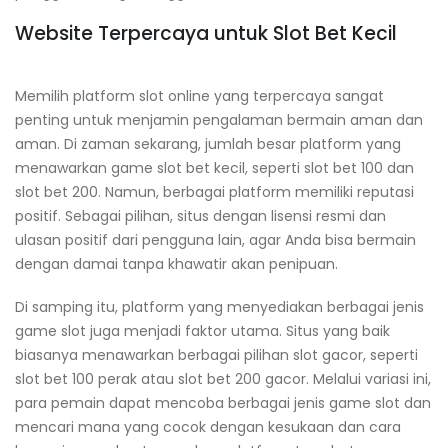
Website Terpercaya untuk Slot Bet Kecil
Memilih platform slot online yang terpercaya sangat
penting untuk menjamin pengalaman bermain aman dan
aman. Di zaman sekarang, jumlah besar platform yang
menawarkan game slot bet kecil, seperti slot bet 100 dan
slot bet 200. Namun, berbagai platform memiliki reputasi
positif. Sebagai pilihan, situs dengan lisensi resmi dan
ulasan positif dari pengguna lain, agar Anda bisa bermain
dengan damai tanpa khawatir akan penipuan.
Di samping itu, platform yang menyediakan berbagai jenis
game slot juga menjadi faktor utama. Situs yang baik
biasanya menawarkan berbagai pilihan slot gacor, seperti
slot bet 100 perak atau slot bet 200 gacor. Melalui variasi ini,
para pemain dapat mencoba berbagai jenis game slot dan
mencari mana yang cocok dengan kesukaan dan cara