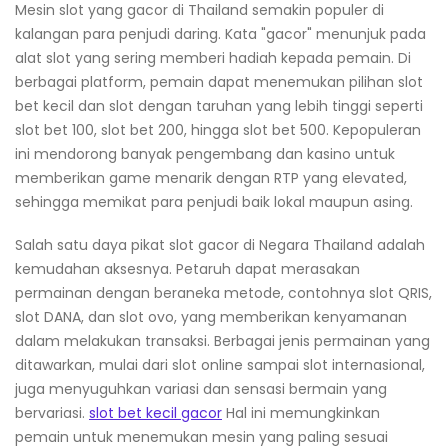
Mesin slot yang gacor di Thailand semakin populer di
kalangan para penjudi daring. Kata "gacor" menunjuk pada
alat slot yang sering memberi hadiah kepada pemain. Di
berbagai platform, pemain dapat menemukan pilihan slot
bet kecil dan slot dengan taruhan yang lebih tinggi seperti
slot bet 100, slot bet 200, hingga slot bet 500. Kepopuleran
ini mendorong banyak pengembang dan kasino untuk
memberikan game menarik dengan RTP yang elevated,
sehingga memikat para penjudi baik lokal maupun asing.
Salah satu daya pikat slot gacor di Negara Thailand adalah
kemudahan aksesnya. Petaruh dapat merasakan
permainan dengan beraneka metode, contohnya slot QRIS,
slot DANA, dan slot ovo, yang memberikan kenyamanan
dalam melakukan transaksi. Berbagai jenis permainan yang
ditawarkan, mulai dari slot online sampai slot internasional,
juga menyuguhkan variasi dan sensasi bermain yang
bervariasi.
slot bet kecil gacor
Hal ini memungkinkan
pemain untuk menemukan mesin yang paling sesuai