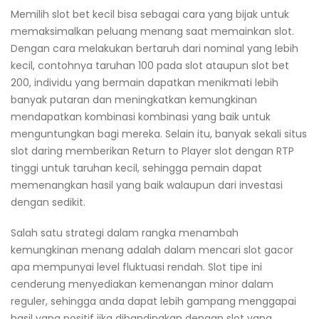
Memilih slot bet kecil bisa sebagai cara yang bijak untuk
memaksimalkan peluang menang saat memainkan slot.
Dengan cara melakukan bertaruh dari nominal yang lebih
kecil, contohnya taruhan 100 pada slot ataupun slot bet
200, individu yang bermain dapatkan menikmati lebih
banyak putaran dan meningkatkan kemungkinan
mendapatkan kombinasi kombinasi yang baik untuk
menguntungkan bagi mereka. Selain itu, banyak sekali situs
slot daring memberikan Return to Player slot dengan RTP
tinggi untuk taruhan kecil, sehingga pemain dapat
memenangkan hasil yang baik walaupun dari investasi
dengan sedikit.
Salah satu strategi dalam rangka menambah
kemungkinan menang adalah dalam mencari slot gacor
apa mempunyai level fluktuasi rendah. Slot tipe ini
cenderung menyediakan kemenangan minor dalam
reguler, sehingga anda dapat lebih gampang menggapai
hasil yang positif jika dibandingkan dengan slot yang