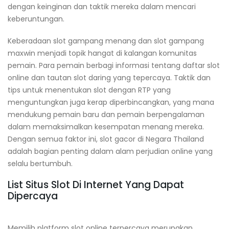
dengan keinginan dan taktik mereka dalam mencari
keberuntungan.
Keberadaan slot gampang menang dan slot gampang
maxwin menjadi topik hangat di kalangan komunitas
pemain. Para pemain berbagi informasi tentang daftar slot
online dan tautan slot daring yang tepercaya. Taktik dan
tips untuk menentukan slot dengan RTP yang
menguntungkan juga kerap diperbincangkan, yang mana
mendukung pemain baru dan pemain berpengalaman
dalam memaksimalkan kesempatan menang mereka.
Dengan semua faktor ini, slot gacor di Negara Thailand
adalah bagian penting dalam alam perjudian online yang
selalu bertumbuh.
List Situs Slot Di Internet Yang Dapat
Dipercaya
Memilih platform slot online terpercaya merupakan