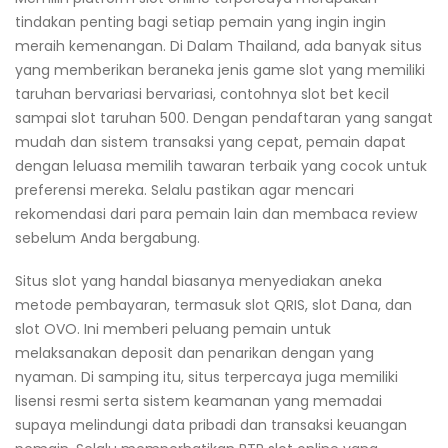
tindakan penting bagi setiap pemain yang ingin ingin
meraih kemenangan. Di Dalam Thailand, ada banyak situs
yang memberikan beraneka jenis game slot yang memiliki
taruhan bervariasi bervariasi, contohnya slot bet kecil
sampai slot taruhan 500. Dengan pendaftaran yang sangat
mudah dan sistem transaksi yang cepat, pemain dapat
dengan leluasa memilih tawaran terbaik yang cocok untuk
preferensi mereka. Selalu pastikan agar mencari
rekomendasi dari para pemain lain dan membaca review
sebelum Anda bergabung.
Situs slot yang handal biasanya menyediakan aneka
metode pembayaran, termasuk slot QRIS, slot Dana, dan
slot OVO. Ini memberi peluang pemain untuk
melaksanakan deposit dan penarikan dengan yang
nyaman. Di samping itu, situs terpercaya juga memiliki
lisensi resmi serta sistem keamanan yang memadai
supaya melindungi data pribadi dan transaksi keuangan