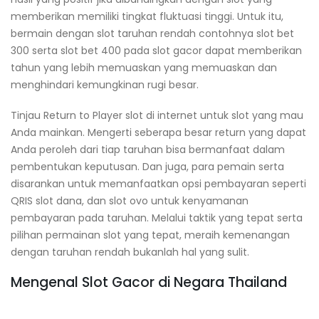
memberikan memiliki tingkat fluktuasi tinggi. Untuk itu,
bermain dengan slot taruhan rendah contohnya slot bet
300 serta slot bet 400 pada slot gacor dapat memberikan
tahun yang lebih memuaskan yang memuaskan dan
menghindari kemungkinan rugi besar.
Tinjau Return to Player slot di internet untuk slot yang mau
Anda mainkan. Mengerti seberapa besar return yang dapat
Anda peroleh dari tiap taruhan bisa bermanfaat dalam
pembentukan keputusan. Dan juga, para pemain serta
disarankan untuk memanfaatkan opsi pembayaran seperti
QRIS slot dana, dan slot ovo untuk kenyamanan
pembayaran pada taruhan. Melalui taktik yang tepat serta
pilihan permainan slot yang tepat, meraih kemenangan
dengan taruhan rendah bukanlah hal yang sulit.
Mengenal Slot Gacor di Negara Thailand