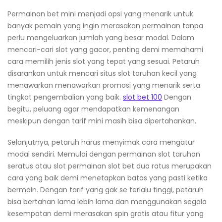
Permainan bet mini menjadi opsi yang menarik untuk
banyak pemain yang ingin merasakan permainan tanpa
perlu mengeluarkan jumlah yang besar modal. Dalam
mencari-cari slot yang gacor, penting demi memahami
cara memilih jenis slot yang tepat yang sesuai. Petaruh
disarankan untuk mencari situs slot taruhan kecil yang
menawarkan menawarkan promosi yang menarik serta
tingkat pengembalian yang baik.
slot bet 100
Dengan
begitu, peluang agar mendapatkan kemenangan
meskipun dengan tarif mini masih bisa dipertahankan.
Selanjutnya, petaruh harus menyimak cara mengatur
modal sendiri. Memulai dengan permainan slot taruhan
seratus atau slot permainan slot bet dua ratus merupakan
cara yang baik demi menetapkan batas yang pasti ketika
bermain. Dengan tarif yang gak se terlalu tinggi, petaruh
bisa bertahan lama lebih lama dan menggunakan segala
kesempatan demi merasakan spin gratis atau fitur yang