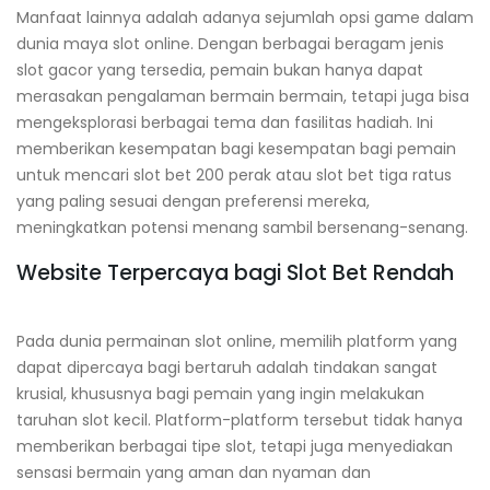
Manfaat lainnya adalah adanya sejumlah opsi game dalam
dunia maya slot online. Dengan berbagai beragam jenis
slot gacor yang tersedia, pemain bukan hanya dapat
merasakan pengalaman bermain bermain, tetapi juga bisa
mengeksplorasi berbagai tema dan fasilitas hadiah. Ini
memberikan kesempatan bagi kesempatan bagi pemain
untuk mencari slot bet 200 perak atau slot bet tiga ratus
yang paling sesuai dengan preferensi mereka,
meningkatkan potensi menang sambil bersenang-senang.
Website Terpercaya bagi Slot Bet Rendah
Pada dunia permainan slot online, memilih platform yang
dapat dipercaya bagi bertaruh adalah tindakan sangat
krusial, khususnya bagi pemain yang ingin melakukan
taruhan slot kecil. Platform-platform tersebut tidak hanya
memberikan berbagai tipe slot, tetapi juga menyediakan
sensasi bermain yang aman dan nyaman dan