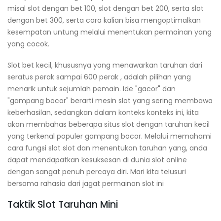
misal slot dengan bet 100, slot dengan bet 200, serta slot
dengan bet 300, serta cara kalian bisa mengoptimalkan
kesempatan untung melalui menentukan permainan yang
yang cocok.
Slot bet kecil, khususnya yang menawarkan taruhan dari
seratus perak sampai 600 perak , adalah pilihan yang
menarik untuk sejumlah pemain. Ide "gacor" dan
"gampang bocor" berarti mesin slot yang sering membawa
keberhasilan, sedangkan dalam konteks konteks ini, kita
akan membahas beberapa situs slot dengan taruhan kecil
yang terkenal populer gampang bocor. Melalui memahami
cara fungsi slot slot dan menentukan taruhan yang, anda
dapat mendapatkan kesuksesan di dunia slot online
dengan sangat penuh percaya diri. Mari kita telusuri
bersama rahasia dari jagat permainan slot ini
Taktik Slot Taruhan Mini