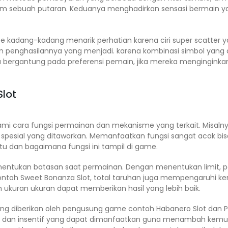
am sebuah putaran. Keduanya menghadirkan sensasi bermain 
te kadang-kadang menarik perhatian karena ciri super scatter
an penghasilannya yang menjadi. karena kombinasi simbol yan
 bergantung pada preferensi pemain, jika mereka menginginkan
lot
i cara fungsi permainan dan mekanisme yang terkait. Misalnya
 spesial yang ditawarkan. Memanfaatkan fungsi sangat acak b
tu dan bagaimana fungsi ini tampil di game.
enentukan batasan saat permainan. Dengan menentukan limit, 
toh Sweet Bonanza Slot, total taruhan juga mempengaruhi 
kuran ukuran dapat memberikan hasil yang lebih baik.
g diberikan oleh pengusung game contoh Habanero Slot dan Prag
dan insentif yang dapat dimanfaatkan guna menambah kem