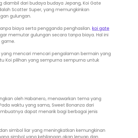
 diambil dari budaya budaya Jepang, Koi Gate
adalah Scatter Super, yang memungkinkan
ngan gulungan.
tanpa biaya serta pengganda penghasilan.
koi gate
ar memutar gulungan secara tanpa biaya. Hal ini
n game.
lot yang mencari mencari pengalaman bermain yang
u Koi pilihan yang sempurna sempurna untuk
mbangkan oleh Habanero, menawarkan tema yang
. Pada waktu yang sama, Sweet Bonanza dari
mbuatnya dapat menarik bagi berbagai jenis
s dan simbol liar yang meningkatkan kemungkinan
mana simbol yang kehilangan akan lenyap dan