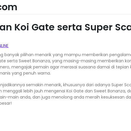
com
 Koi Gate serta Super Sca
LINE
 yang banyak pilihan menarik yang mampu memberikan pengal
ate serta Sweet Bonanza, yang masing-masing memberikan ko
ero, mengajak pemain agar merasai suasana damai di tepian k
manis yang penuh warna.
 menjadikannya semakin menarik, khususnya dari adanya Super 
anlah menggali lebih jauh mengenai Koi Gate dan Sweet Bonanza
in-main anda, dan juga menolong anda meraih kesuksesan dal
besar!