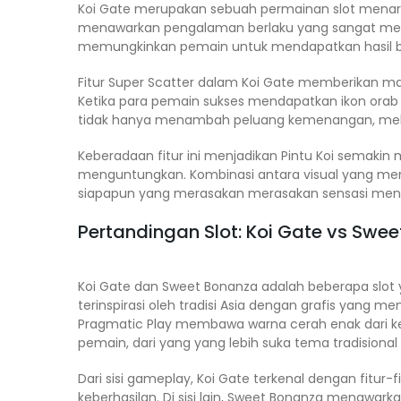
Koi Gate merupakan sebuah permainan slot menari
menawarkan pengalaman berlaku yang sangat menga
memungkinkan pemain untuk mendapatkan hasil bes
Fitur Super Scatter dalam Koi Gate memberikan m
Ketika para pemain sukses mendapatkan ikon orab
tidak hanya menambah peluang kemenangan, mela
Keberadaan fitur ini menjadikan Pintu Koi semak
menguntungkan. Kombinasi antara visual yang me
siapapun yang merasakan merasakan sensasi men
Pertandingan Slot: Koi Gate vs Swe
Koi Gate dan Sweet Bonanza adalah beberapa slot
terinspirasi oleh tradisi Asia dengan grafis yang
Pragmatic Play membawa warna cerah enak dari ke
pemain, dari yang yang lebih suka tema tradisional 
Dari sisi gameplay, Koi Gate terkenal dengan fit
keberhasilan. Di sisi lain, Sweet Bonanza menawa