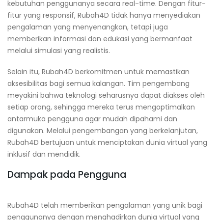
kebutuhan penggunanya secara real-time. Dengan fitur-
fitur yang responsif, Rubah4D tidak hanya menyediakan
pengalaman yang menyenangkan, tetapi juga
memberikan informasi dan edukasi yang bermanfaat
melalui simulasi yang realistis.
Selain itu, Rubah4D berkomitmen untuk memastikan
aksesibilitas bagi semua kalangan. Tim pengembang
meyakini bahwa teknologi seharusnya dapat diakses oleh
setiap orang, sehingga mereka terus mengoptimalkan
antarmuka pengguna agar mudah dipahami dan
digunakan. Melalui pengembangan yang berkelanjutan,
Rubah4D bertujuan untuk menciptakan dunia virtual yang
inklusif dan mendidik.
Dampak pada Pengguna
Rubah4D telah memberikan pengalaman yang unik bagi
penggunanya dengan menghadirkan dunia virtual yang