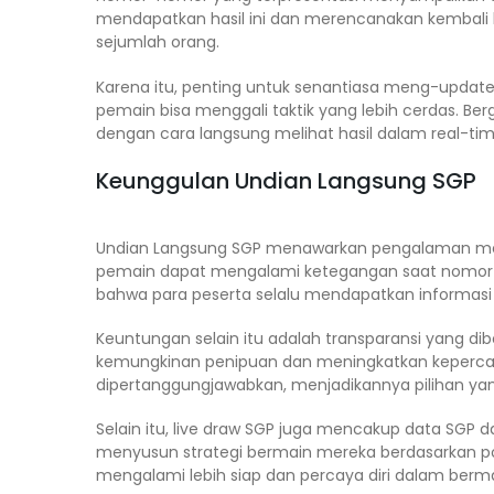
mendapatkan hasil ini dan merencanakan kembali l
sejumlah orang.
Karena itu, penting untuk senantiasa meng-update
pemain bisa menggali taktik yang lebih cerdas. Be
dengan cara langsung melihat hasil dalam real-time
Keunggulan Undian Langsung SGP
Undian Langsung SGP menawarkan pengalaman menye
pemain dapat mengalami ketegangan saat nomor-nomo
bahwa para peserta selalu mendapatkan informasi 
Keuntungan selain itu adalah transparansi yang dib
kemungkinan penipuan dan meningkatkan keperca
dipertanggungjawabkan, menjadikannya pilihan yan
Selain itu, live draw SGP juga mencakup data SGP 
menyusun strategi bermain mereka berdasarkan pola 
mengalami lebih siap dan percaya diri dalam b