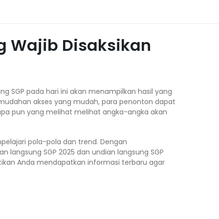
ng Wajib Disaksikan
ng SGP pada hari ini akan menampilkan hasil yang
emudahan akses yang mudah, para penonton dapat
siapa pun yang melihat melihat angka-angka akan
pelajari pola-pola dan trend. Dengan
an langsung SGP 2025 dan undian langsung SGP
stikan Anda mendapatkan informasi terbaru agar