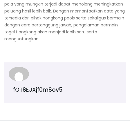
pola yang mungkin terjadi dapat menolong meningkatkan
peluang hasil lebih baik. Dengan memanfaatkan data yang
tersedia dari pihak hongkong pools serta sekaligus bermain
dengan cara bertanggung jawab, pengalaman bermain
togel Hongkong akan menjadi lebih seru serta
menguntungkan.
fOT8EJXjf0m8ov5