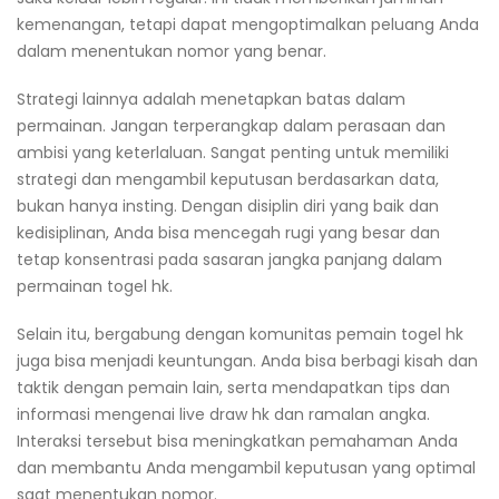
kemenangan, tetapi dapat mengoptimalkan peluang Anda
dalam menentukan nomor yang benar.
Strategi lainnya adalah menetapkan batas dalam
permainan. Jangan terperangkap dalam perasaan dan
ambisi yang keterlaluan. Sangat penting untuk memiliki
strategi dan mengambil keputusan berdasarkan data,
bukan hanya insting. Dengan disiplin diri yang baik dan
kedisiplinan, Anda bisa mencegah rugi yang besar dan
tetap konsentrasi pada sasaran jangka panjang dalam
permainan togel hk.
Selain itu, bergabung dengan komunitas pemain togel hk
juga bisa menjadi keuntungan. Anda bisa berbagi kisah dan
taktik dengan pemain lain, serta mendapatkan tips dan
informasi mengenai live draw hk dan ramalan angka.
Interaksi tersebut bisa meningkatkan pemahaman Anda
dan membantu Anda mengambil keputusan yang optimal
saat menentukan nomor.