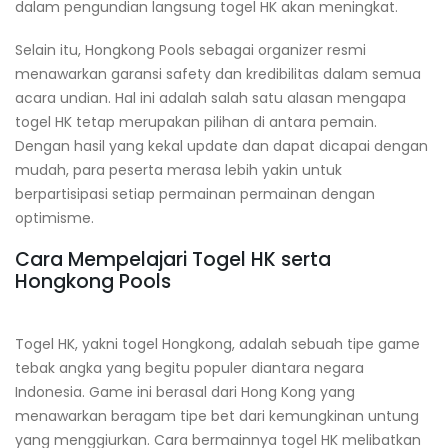
dalam pengundian langsung togel HK akan meningkat.
Selain itu, Hongkong Pools sebagai organizer resmi
menawarkan garansi safety dan kredibilitas dalam semua
acara undian. Hal ini adalah salah satu alasan mengapa
togel HK tetap merupakan pilihan di antara pemain.
Dengan hasil yang kekal update dan dapat dicapai dengan
mudah, para peserta merasa lebih yakin untuk
berpartisipasi setiap permainan permainan dengan
optimisme.
Cara Mempelajari Togel HK serta
Hongkong Pools
Togel HK, yakni togel Hongkong, adalah sebuah tipe game
tebak angka yang begitu populer diantara negara
Indonesia. Game ini berasal dari Hong Kong yang
menawarkan beragam tipe bet dari kemungkinan untung
yang menggiurkan. Cara bermainnya togel HK melibatkan