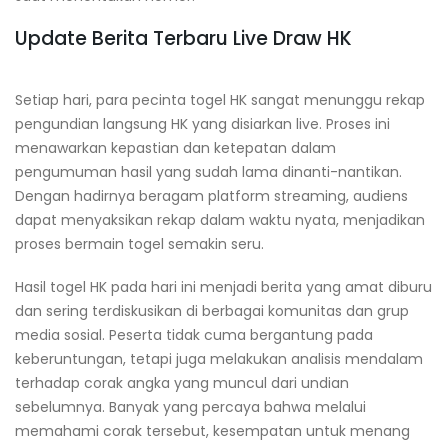
Update Berita Terbaru Live Draw HK
Setiap hari, para pecinta togel HK sangat menunggu rekap
pengundian langsung HK yang disiarkan live. Proses ini
menawarkan kepastian dan ketepatan dalam
pengumuman hasil yang sudah lama dinanti-nantikan.
Dengan hadirnya beragam platform streaming, audiens
dapat menyaksikan rekap dalam waktu nyata, menjadikan
proses bermain togel semakin seru.
Hasil togel HK pada hari ini menjadi berita yang amat diburu
dan sering terdiskusikan di berbagai komunitas dan grup
media sosial. Peserta tidak cuma bergantung pada
keberuntungan, tetapi juga melakukan analisis mendalam
terhadap corak angka yang muncul dari undian
sebelumnya. Banyak yang percaya bahwa melalui
memahami corak tersebut, kesempatan untuk menang