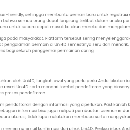
user-friendly, sehingga membantu pemain baru untuk registrasi
bahwa semua orang dapat langsung terlibat dalam aneka perma
na untuk secara cepat masuk ke akun mereka dan mengalam
 juga pada masyarakat. Platform tersebut sering menyeleng
t pengalaman bermain di Uni4D semestinya seru dan menarik.
mis bagi seluruh penggemar permainan daring.
hkan oleh Uni4D, langkah awal yang perlu perlu Anda lakukan i
 resmi Uni4D serta mencari tombol pendaftaran yang biasany
es proses pendaftaran.
rm pendaftaran dengan informasi yang diperlukan. Pastikanlah k
 Sebagian informasi bisa juga meliputi pembuatan username d
secara akurasi, tidak lupa melakukan membaca serta mengiyaka
menerima email konfirmasi dari pihak Uni4D. Periksa inbox And