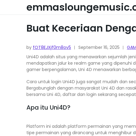
Skip
emmasloungemusic.
to
content
Buat Keceriaan Denga
by
fOT8EJXjf0m8ov5
September 16, 2025
GAM
Uni4D adalah situs yang menawarkan sejumlah jen
mendapatkan jalur ke realm game yang dipenuhi
gamer berpengalaman, Uni 4D menawarkan berbagai
Cara untuk login Uni4D juga sangat mudah dan sece
Bergabunglah dengan masyarakat Uni 4D dan rasa
bersama Uni 4D, daftar dan login sekarang secepa
Apa itu Uni4D?
Platform ini adalah platform permainan yang mem
tipe permainan yang dirancang untuk menghibur da