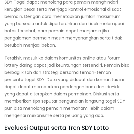
SDY Togel dapat menolong para pemain menghindari
kerugian besar serta menjaga kontrol emosional di saat
bermain. Dengan cara menetapkan jumlah maksimum
yang bersedia untuk dipertaruhkan dan tidak melampaui
batas tersebut, para pemain dapat menjamin jika
pengalaman bermain masih menyenangkan serta tidak
berubah menjadi beban.
Terakhir, masuk ke dalam komunitas online atau forum
lottery daring dapat jadi keuntungan tersendiri. Pemain bisa
berbagi kisah dan strategi bersama teman-teman
pencinta togel SDY. Data yang didapat dari komunitas ini
dapat dapat memberikan pandangan baru dan ide-ide
yang dapat diterapkan dalam permainan. Diskusi serta
memberikan tips seputar pengundian langsung togel SDY
pun bisa menolong pemain memahami lebih dalam
mengenai mekanisme serta peluang yang ada.
Evaluasi Output serta Tren SDY Lotto