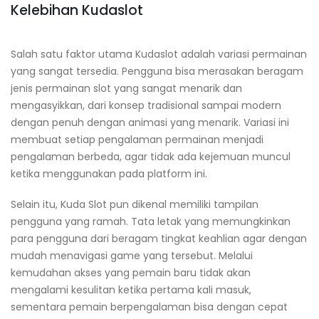
Kelebihan Kudaslot
Salah satu faktor utama Kudaslot adalah variasi permainan
yang sangat tersedia. Pengguna bisa merasakan beragam
jenis permainan slot yang sangat menarik dan
mengasyikkan, dari konsep tradisional sampai modern
dengan penuh dengan animasi yang menarik. Variasi ini
membuat setiap pengalaman permainan menjadi
pengalaman berbeda, agar tidak ada kejemuan muncul
ketika menggunakan pada platform ini.
Selain itu, Kuda Slot pun dikenal memiliki tampilan
pengguna yang ramah. Tata letak yang memungkinkan
para pengguna dari beragam tingkat keahlian agar dengan
mudah menavigasi game yang tersebut. Melalui
kemudahan akses yang pemain baru tidak akan
mengalami kesulitan ketika pertama kali masuk,
sementara pemain berpengalaman bisa dengan cepat