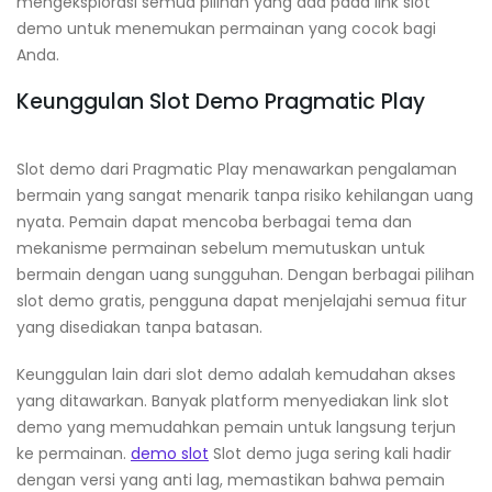
mengeksplorasi semua pilihan yang ada pada link slot
demo untuk menemukan permainan yang cocok bagi
Anda.
Keunggulan Slot Demo Pragmatic Play
Slot demo dari Pragmatic Play menawarkan pengalaman
bermain yang sangat menarik tanpa risiko kehilangan uang
nyata. Pemain dapat mencoba berbagai tema dan
mekanisme permainan sebelum memutuskan untuk
bermain dengan uang sungguhan. Dengan berbagai pilihan
slot demo gratis, pengguna dapat menjelajahi semua fitur
yang disediakan tanpa batasan.
Keunggulan lain dari slot demo adalah kemudahan akses
yang ditawarkan. Banyak platform menyediakan link slot
demo yang memudahkan pemain untuk langsung terjun
ke permainan.
demo slot
Slot demo juga sering kali hadir
dengan versi yang anti lag, memastikan bahwa pemain