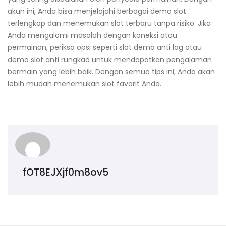
akun ini, Anda bisa menjelajahi berbagai demo slot
terlengkap dan menemukan slot terbaru tanpa risiko. Jika
Anda mengalami masalah dengan koneksi atau
permainan, periksa opsi seperti slot demo anti lag atau
demo slot anti rungkad untuk mendapatkan pengalaman
bermain yang lebih baik. Dengan semua tips ini, Anda akan
lebih mudah menemukan slot favorit Anda.
fOT8EJXjf0m8ov5