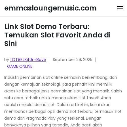
Skip
emmasloungemusic.com
to
content
Link Slot Demo Terbaru:
Temukan Slot Favorit Anda di
Sini
by
fOT8EJXjf0m8ov5
September 29, 2025
GAME ONLINE
Industri permainan slot online semakin berkembang, dan
dengan kemajuan teknologi, para pemain kini memiliki
akses ke berbagai jenis permainan slot yang menarik. Salah
satu cara terbaik untuk menemukan slot favorit Anda
adalah melalui demo slot. Dalam artikel ini, kami akan
membahas berbagai opsi demo slot terbaru, termasuk slot
demo dari Pragmatic Play yang terkenal. Dengan
banyaknya pilihan yang tersedia, Anda pasti akan