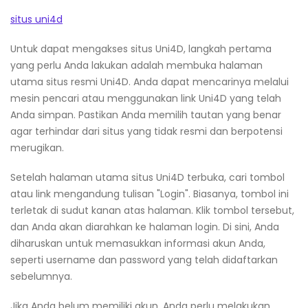
situs uni4d
Untuk dapat mengakses situs Uni4D, langkah pertama
yang perlu Anda lakukan adalah membuka halaman
utama situs resmi Uni4D. Anda dapat mencarinya melalui
mesin pencari atau menggunakan link Uni4D yang telah
Anda simpan. Pastikan Anda memilih tautan yang benar
agar terhindar dari situs yang tidak resmi dan berpotensi
merugikan.
Setelah halaman utama situs Uni4D terbuka, cari tombol
atau link mengandung tulisan "Login". Biasanya, tombol ini
terletak di sudut kanan atas halaman. Klik tombol tersebut,
dan Anda akan diarahkan ke halaman login. Di sini, Anda
diharuskan untuk memasukkan informasi akun Anda,
seperti username dan password yang telah didaftarkan
sebelumnya.
Jika Anda belum memiliki akun, Anda perlu melakukan