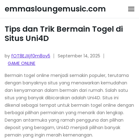
Skip
emmasloungemusic.com
to
content
Tips dan Trik Bermain Togel di
Situs Uni4D
by
fOT8EJXjf0m8ov5
September 14, 2025
GAME ONLINE
Bermain togel online menjadi semakin populer, terutama
dengan banyaknya situs yang menawarkan kemudahan
dan kenyamanan dalam bermain dari rumah. Salah satu
situs yang banyak dibicarakan adalah Uni4D. Situs ini
dikenal sebagai tempat untuk bermain togel online dengan
berbagai pilihan permainan yang menarik dan lengkap.
Dengan antarmuka yang ramah pengguna dan pilihan
deposit yang beragam, Uni4D menjadi pilihan banyak
pemain yang ingin meraih kemenangan.