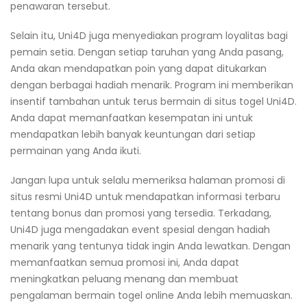
penawaran tersebut.
Selain itu, Uni4D juga menyediakan program loyalitas bagi
pemain setia. Dengan setiap taruhan yang Anda pasang,
Anda akan mendapatkan poin yang dapat ditukarkan
dengan berbagai hadiah menarik. Program ini memberikan
insentif tambahan untuk terus bermain di situs togel Uni4D.
Anda dapat memanfaatkan kesempatan ini untuk
mendapatkan lebih banyak keuntungan dari setiap
permainan yang Anda ikuti.
Jangan lupa untuk selalu memeriksa halaman promosi di
situs resmi Uni4D untuk mendapatkan informasi terbaru
tentang bonus dan promosi yang tersedia. Terkadang,
Uni4D juga mengadakan event spesial dengan hadiah
menarik yang tentunya tidak ingin Anda lewatkan. Dengan
memanfaatkan semua promosi ini, Anda dapat
meningkatkan peluang menang dan membuat
pengalaman bermain togel online Anda lebih memuaskan.