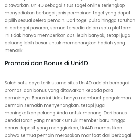
ditawarkan. Uni4D sebagai situs togel online terlengkap
menyediakan berbagai jenis permainan togel yang dapat
dipilih sesuai selera pemain. Dari togel pulsa hingga taruhan
di berbagai pasaran, semua tersedia dalam satu platform.
Ini tidak hanya memberikan opsi lebih banyak, tetapi juga
peluang lebih besar untuk memenangkan hadiah yang
menarik.
Promosi dan Bonus di Uni4D
Salah satu daya tarik utama situs Uni4D adalah berbagai
promosi dan bonus yang ditawarkan kepada para
pemainnya. Bonus ini tidak hanya membuat pengalaman
bermain semakin menyenangkan, tetapi juga
meningkatkan peluang Anda untuk menang. Dari bonus
pendaftaran yang menarik untuk member baru hingga
bonus deposit yang menggiurkan, Uni4D memastikan
bahwa semua pemain merasakan manfaat dari berbagai