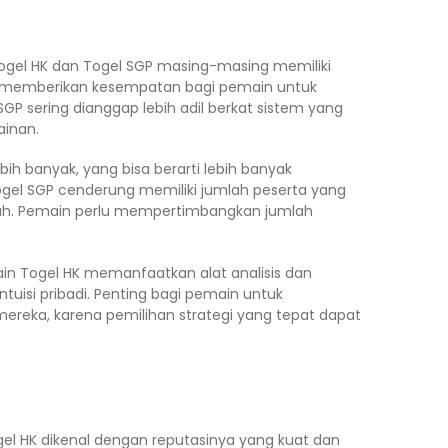
Togel HK dan Togel SGP masing-masing memiliki
pat, memberikan kesempatan bagi pemain untuk
GP sering dianggap lebih adil berkat sistem yang
ainan.
ih banyak, yang bisa berarti lebih banyak
Togel SGP cenderung memiliki jumlah peserta yang
diah. Pemain perlu mempertimbangkan jumlah
in Togel HK memanfaatkan alat analisis dan
uisi pribadi. Penting bagi pemain untuk
reka, karena pemilihan strategi yang tepat dapat
l HK dikenal dengan reputasinya yang kuat dan