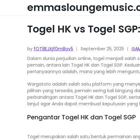
Skip
emmasloungemusic.
to
content
Togel HK vs Togel SG
by
fOT8EJXjf0m8ov5
September 25, 2025
GAM
Dalam dunia perjudian online, togel menjadi salah 
pemain, antara lain Togel HK dan Togel SGP. Ked
pertanyaannya adalah, mana yang lebih mengunt
Wargatoto adalah salah satu platform yang menyed
pilihan yang tersedia, pemain sering kali bingung
perbandingan antara Togel HK dan Togel SGP, serta
lanjut agar Anda dapat membuat keputusan yang
Pengantar Togel HK dan Togel SGP
Togel merupakan salah satu bentuk permainan angka