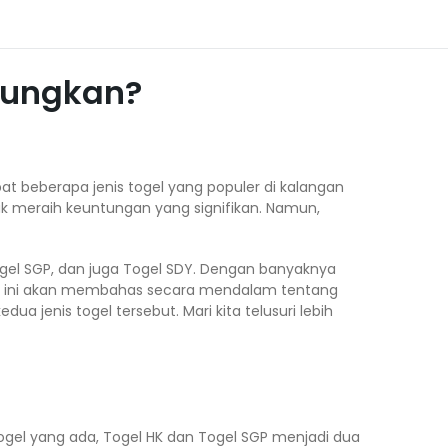
tungkan?
pat beberapa jenis togel yang populer di kalangan
k meraih keuntungan yang signifikan. Namun,
ogel SGP, dan juga Togel SDY. Dengan banyaknya
ikel ini akan membahas secara mendalam tentang
 jenis togel tersebut. Mari kita telusuri lebih
togel yang ada, Togel HK dan Togel SGP menjadi dua