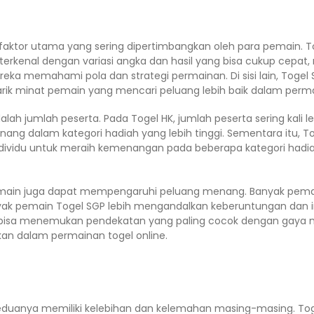
faktor utama yang sering dipertimbangkan oleh para pemain. 
HK terkenal dengan variasi angka dan hasil yang bisa cukup ce
ka memahami pola dan strategi permainan. Di sisi lain, Togel S
rik minat pemain yang mencari peluang lebih baik dalam perm
 jumlah peserta. Pada Togel HK, jumlah peserta sering kali leb
enang dalam kategori hadiah yang lebih tinggi. Sementara itu, 
i individu untuk meraih kemenangan pada beberapa kategori ha
 bermain juga dapat mempengaruhi peluang menang. Banyak pema
yak pemain Togel SGP lebih mengandalkan keberuntungan dan int
bisa menemukan pendekatan yang paling cocok dengan gaya me
an dalam permainan togel online.
uanya memiliki kelebihan dan kelemahan masing-masing. Toge