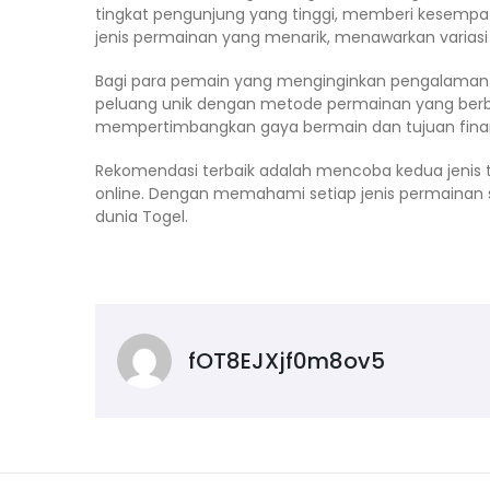
tingkat pengunjung yang tinggi, memberi kesempa
jenis permainan yang menarik, menawarkan variasi 
Bagi para pemain yang menginginkan pengalaman yan
peluang unik dengan metode permainan yang berbe
mempertimbangkan gaya bermain dan tujuan finans
Rekomendasi terbaik adalah mencoba kedua jenis 
online. Dengan memahami setiap jenis permainan
dunia Togel.
fOT8EJXjf0m8ov5