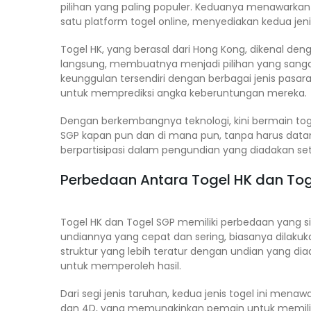
pilihan yang paling populer. Keduanya menawarka
satu platform togel online, menyediakan kedua je
Togel HK, yang berasal dari Hong Kong, dikenal den
langsung, membuatnya menjadi pilihan yang sangat 
keunggulan tersendiri dengan berbagai jenis pasar
untuk memprediksi angka keberuntungan mereka.
Dengan berkembangnya teknologi, kini bermain tog
SGP kapan pun dan di mana pun, tanpa harus datan
berpartisipasi dalam pengundian yang diadakan set
Perbedaan Antara Togel HK dan To
Togel HK dan Togel SGP memiliki perbedaan yang si
undiannya yang cepat dan sering, biasanya dilakuk
struktur yang lebih teratur dengan undian yang d
untuk memperoleh hasil.
Dari segi jenis taruhan, kedua jenis togel ini men
dan 4D, yang memungkinkan pemain untuk memilih le