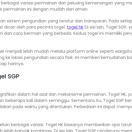
n berbagai variasi permainan dan peluang kemenangan yang men
nis permainan ini dengan mudah dan aman.
gan sistem pengundian yang teratur dan transparan. Pada setiap
dicari oleh para pecinta togel.
togel hk
Di sisi lain, Togel SGP
an dan cara bermain yang berbeda. Kedua togel ini memiliki pe
el menjadi lebih mudah melalui platform online seperti warga
g ke lokasi pengundian secara fisik. Ini memberi kemudahan b
iap harinya.
gel SGP
gnifikan dalam hal asal dan mekanisme permainan. Togel HK, ya
an beberapa kali dalam seminggu. Sementara itu, Togel SGP ber
iadakan pada waktu yang ditentukan. Perbedaan ini dapat memp
awarkan berbagai variasi. Togel HK biasanya memberikan opsi tar
bih banyak kombinasi. Di sisi lain, Togel SGP cenderung memi