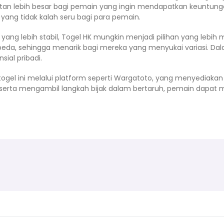
tan lebih besar bagi pemain yang ingin mendapatkan keuntunga
yang tidak kalah seru bagi para pemain.
g lebih stabil, Togel HK mungkin menjadi pilihan yang lebih m
da, sehingga menarik bagi mereka yang menyukai variasi. Dal
ial pribadi.
togel ini melalui platform seperti Wargatoto, yang menyediak
 serta mengambil langkah bijak dalam bertaruh, pemain dapat