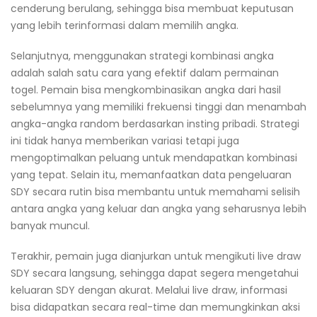
cenderung berulang, sehingga bisa membuat keputusan
yang lebih terinformasi dalam memilih angka.
Selanjutnya, menggunakan strategi kombinasi angka
adalah salah satu cara yang efektif dalam permainan
togel. Pemain bisa mengkombinasikan angka dari hasil
sebelumnya yang memiliki frekuensi tinggi dan menambah
angka-angka random berdasarkan insting pribadi. Strategi
ini tidak hanya memberikan variasi tetapi juga
mengoptimalkan peluang untuk mendapatkan kombinasi
yang tepat. Selain itu, memanfaatkan data pengeluaran
SDY secara rutin bisa membantu untuk memahami selisih
antara angka yang keluar dan angka yang seharusnya lebih
banyak muncul.
Terakhir, pemain juga dianjurkan untuk mengikuti live draw
SDY secara langsung, sehingga dapat segera mengetahui
keluaran SDY dengan akurat. Melalui live draw, informasi
bisa didapatkan secara real-time dan memungkinkan aksi