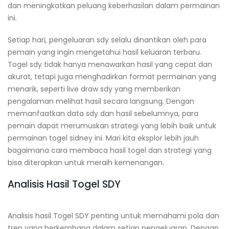
dan meningkatkan peluang keberhasilan dalam permainan
ini.
Setiap hari, pengeluaran sdy selalu dinantikan oleh para
pemain yang ingin mengetahui hasil keluaran terbaru.
Togel sdy tidak hanya menawarkan hasil yang cepat dan
akurat, tetapi juga menghadirkan format permainan yang
menarik, seperti live draw sdy yang memberikan
pengalaman melihat hasil secara langsung. Dengan
memanfaatkan data sdy dan hasil sebelumnya, para
pemain dapat merumuskan strategi yang lebih baik untuk
permainan togel sidney ini. Mari kita eksplor lebih jauh
bagaimana cara membaca hasil togel dan strategi yang
bisa diterapkan untuk meraih kemenangan.
Analisis Hasil Togel SDY
Analisis hasil Togel SDY penting untuk memahami pola dan
tren yang berkembang dalam setiap pengeluaran. Dengan