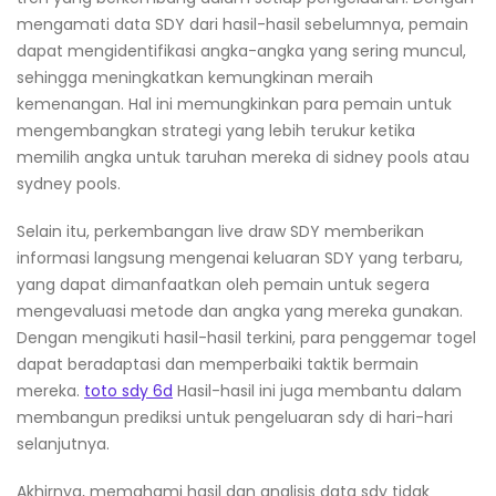
mengamati data SDY dari hasil-hasil sebelumnya, pemain
dapat mengidentifikasi angka-angka yang sering muncul,
sehingga meningkatkan kemungkinan meraih
kemenangan. Hal ini memungkinkan para pemain untuk
mengembangkan strategi yang lebih terukur ketika
memilih angka untuk taruhan mereka di sidney pools atau
sydney pools.
Selain itu, perkembangan live draw SDY memberikan
informasi langsung mengenai keluaran SDY yang terbaru,
yang dapat dimanfaatkan oleh pemain untuk segera
mengevaluasi metode dan angka yang mereka gunakan.
Dengan mengikuti hasil-hasil terkini, para penggemar togel
dapat beradaptasi dan memperbaiki taktik bermain
mereka.
toto sdy 6d
Hasil-hasil ini juga membantu dalam
membangun prediksi untuk pengeluaran sdy di hari-hari
selanjutnya.
Akhirnya, memahami hasil dan analisis data sdy tidak