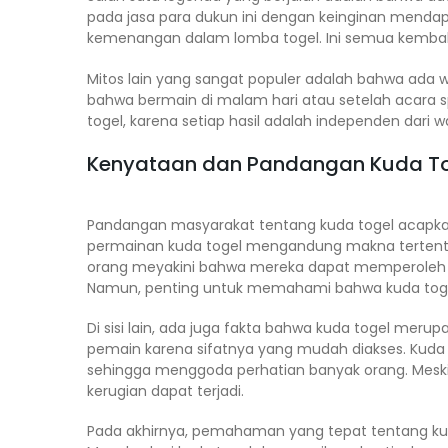
pada jasa para dukun ini dengan keinginan mendap
kemenangan dalam lomba togel. Ini semua kembali
Mitos lain yang sangat populer adalah bahwa ada 
bahwa bermain di malam hari atau setelah acara
togel, karena setiap hasil adalah independen dari w
Kenyataan dan Pandangan Kuda T
Pandangan masyarakat tentang kuda togel acapka
permainan kuda togel mengandung makna tertentu ya
orang meyakini bahwa mereka dapat memperoleh ke
Namun, penting untuk memahami bahwa kuda togel
Di sisi lain, ada juga fakta bahwa kuda togel mer
pemain karena sifatnya yang mudah diakses. Kuda 
sehingga menggoda perhatian banyak orang. Meskip
kerugian dapat terjadi.
Pada akhirnya, pemahaman yang tepat tentang kud