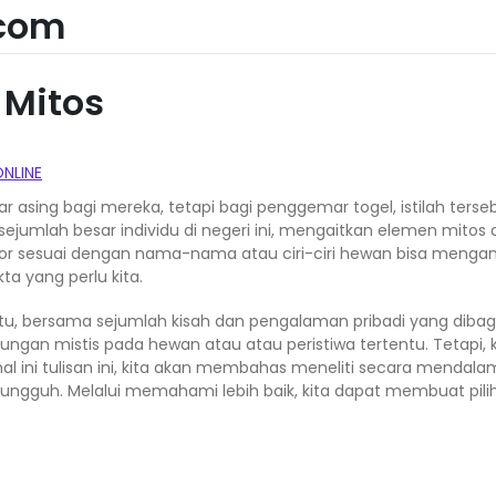
com
 Mitos
NLINE
 asing bagi mereka, tetapi bagi penggemar togel, istilah terseb
umlah besar individu di negeri ini, mengaitkan elemen mitos
r sesuai dengan nama-nama atau ciri-ciri hewan bisa mengant
ta yang perlu kita.
aktu, bersama sejumlah kisah dan pengalaman pribadi yang diba
an mistis pada hewan atau atau peristiwa tertentu. Tetapi, 
l ini tulisan ini, kita akan membahas meneliti secara menda
gguh. Melalui memahami lebih baik, kita dapat membuat pilihan 