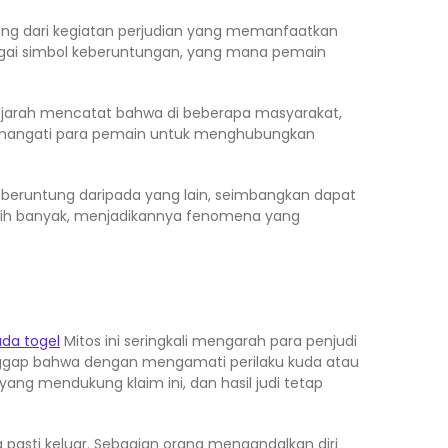
tang dari kegiatan perjudian yang memanfaatkan
bagai simbol keberuntungan, yang mana pemain
sejarah mencatat bahwa di beberapa masyarakat,
nyemangati para pemain untuk menghubungkan
 beruntung daripada yang lain, seimbangkan dapat
ebih banyak, menjadikannya fenomena yang
uda togel
Mitos ini seringkali mengarah para penjudi
nggap bahwa dengan mengamati perilaku kuda atau
ang mendukung klaim ini, dan hasil judi tetap
pasti keluar. Sebagian orang mengandalkan diri