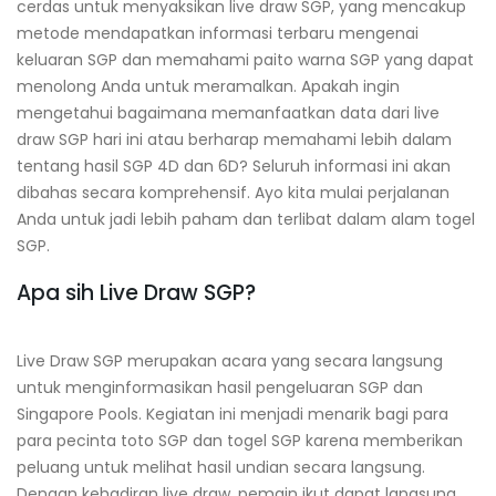
cerdas untuk menyaksikan live draw SGP, yang mencakup
metode mendapatkan informasi terbaru mengenai
keluaran SGP dan memahami paito warna SGP yang dapat
menolong Anda untuk meramalkan. Apakah ingin
mengetahui bagaimana memanfaatkan data dari live
draw SGP hari ini atau berharap memahami lebih dalam
tentang hasil SGP 4D dan 6D? Seluruh informasi ini akan
dibahas secara komprehensif. Ayo kita mulai perjalanan
Anda untuk jadi lebih paham dan terlibat dalam alam togel
SGP.
Apa sih Live Draw SGP?
Live Draw SGP merupakan acara yang secara langsung
untuk menginformasikan hasil pengeluaran SGP dan
Singapore Pools. Kegiatan ini menjadi menarik bagi para
para pecinta toto SGP dan togel SGP karena memberikan
peluang untuk melihat hasil undian secara langsung.
Dengan kehadiran live draw, pemain ikut dapat langsung