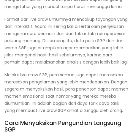
mengetahui yang muncul tanpa harus menunggu lama.
Format dari live draw umumnya mencakup tayangan yang
dan interaktif. Acara ini sering kali disertai oleh penjelasan
mengenai cara bermain dan dan trik untuk memperbesar
peluang menang. Di samping itu, data paito SGP dan dan
warna SGP juga ditampilkan agar memberikan yang lebih
jelas mengenai hasil-hasil sebelumnya, karena para
pemain dapat melaksanakan analisis dengan lebih baik lagi.
Melalui live draw SGP, para semua juga dapat merasakan
merasakan pengalaman yang lebih mendebarkan. Dengan
segera m menyaksikan hasil, para penonton dapat momen
momen emosional saat nomor yang mereka mereka
diumumkan. Ini adalah bagian dari daya tarik daya tarik
yang membuat live draw SGP amat ditunggu oleh orang.
Cara Menyaksikan Pengundian Langsung
SGP