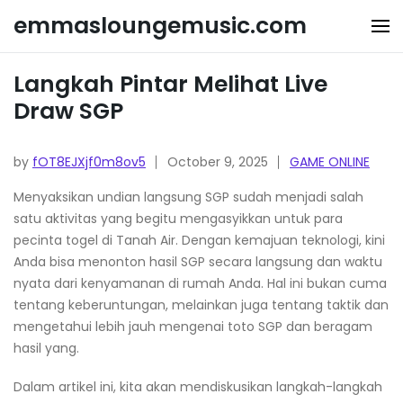
Skip
emmasloungemusic.com
to
content
Langkah Pintar Melihat Live
Draw SGP
by
fOT8EJXjf0m8ov5
October 9, 2025
GAME ONLINE
Menyaksikan undian langsung SGP sudah menjadi salah
satu aktivitas yang begitu mengasyikkan untuk para
pecinta togel di Tanah Air. Dengan kemajuan teknologi, kini
Anda bisa menonton hasil SGP secara langsung dan waktu
nyata dari kenyamanan di rumah Anda. Hal ini bukan cuma
tentang keberuntungan, melainkan juga tentang taktik dan
mengetahui lebih jauh mengenai toto SGP dan beragam
hasil yang.
Dalam artikel ini, kita akan mendiskusikan langkah-langkah