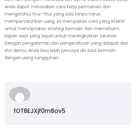
Anda dapat merasakan cara kerja permainan dan
mengetahui fitur-fitur yang ada tanpa harus
mempertaruhkan uang. Ini merupakan cara yang efektif
untuk menciptakan strategi bermain dan memahami
kapan saat yang tepat untuk meningkatkan taruhan.
Dengan pengalaman dan pengetahuan yang didapat dari
slot demo, Anda bisa lebih percaya diri saat bermain
dengan uang sungguhan.
fOT8EJXjf0m8ov5