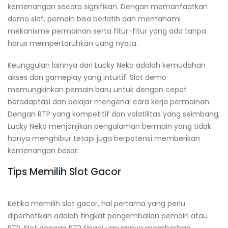
kemenangan secara signifikan. Dengan memanfaatkan
demo slot, pemain bisa berlatih dan memahami
mekanisme permainan serta fitur-fitur yang ada tanpa
harus mempertaruhkan uang nyata.
Keunggulan lainnya dari Lucky Neko adalah kemudahan
akses dan gameplay yang intuitif. Slot demo
memungkinkan pemain baru untuk dengan cepat
beradaptasi dan belajar mengenai cara kerja permainan.
Dengan RTP yang kompetitif dan volatilitas yang seimbang,
Lucky Neko menjanjikan pengalaman bermain yang tidak
hanya menghibur tetapi juga berpotensi memberikan
kemenangan besar.
Tips Memilih Slot Gacor
Ketika memilih slot gacor, hal pertama yang perlu
diperhatikan adalah tingkat pengembalian pemain atau
RTP. Slot dengan RTP tinggi umumnya memberikan