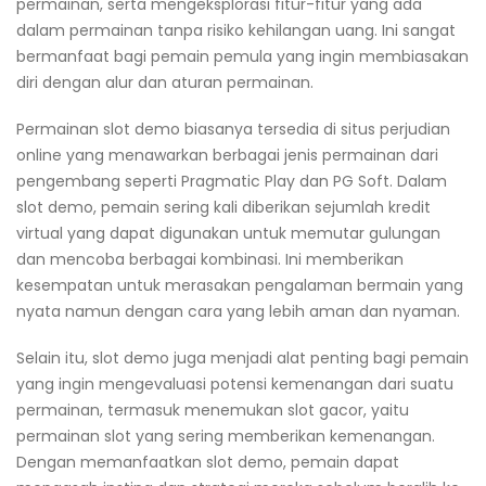
permainan, serta mengeksplorasi fitur-fitur yang ada
dalam permainan tanpa risiko kehilangan uang. Ini sangat
bermanfaat bagi pemain pemula yang ingin membiasakan
diri dengan alur dan aturan permainan.
Permainan slot demo biasanya tersedia di situs perjudian
online yang menawarkan berbagai jenis permainan dari
pengembang seperti Pragmatic Play dan PG Soft. Dalam
slot demo, pemain sering kali diberikan sejumlah kredit
virtual yang dapat digunakan untuk memutar gulungan
dan mencoba berbagai kombinasi. Ini memberikan
kesempatan untuk merasakan pengalaman bermain yang
nyata namun dengan cara yang lebih aman dan nyaman.
Selain itu, slot demo juga menjadi alat penting bagi pemain
yang ingin mengevaluasi potensi kemenangan dari suatu
permainan, termasuk menemukan slot gacor, yaitu
permainan slot yang sering memberikan kemenangan.
Dengan memanfaatkan slot demo, pemain dapat