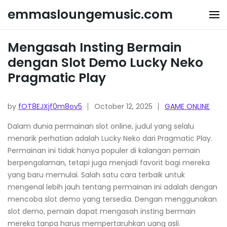
Skip
emmasloungemusic.com
to
content
Mengasah Insting Bermain
dengan Slot Demo Lucky Neko
Pragmatic Play
by
fOT8EJXjf0m8ov5
October 12, 2025
GAME ONLINE
Dalam dunia permainan slot online, judul yang selalu
menarik perhatian adalah Lucky Neko dari Pragmatic Play.
Permainan ini tidak hanya populer di kalangan pemain
berpengalaman, tetapi juga menjadi favorit bagi mereka
yang baru memulai. Salah satu cara terbaik untuk
mengenal lebih jauh tentang permainan ini adalah dengan
mencoba slot demo yang tersedia. Dengan menggunakan
slot demo, pemain dapat mengasah insting bermain
mereka tanpa harus mempertaruhkan uang asli.