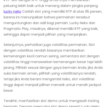
peluang lebih baik untuk menang dalam jangka panjang.
lucky neko
Carilah slot yang memiliki RTP di atas 95 persen,
karena ini menunjukkan bahwa permainan tersebut
menguntungkan dan adil bagi pemain. Lucky Neko dari
Pragmatic Play, misalnya, dikenal memiliki RTP yang baik,
sehingga dapat menjadi pilihan yang menjanjikan.
Selanjutnya, perhatikan juga volatilitas permainan. Slot
dengan volatilitas rendah biasanya memberikan
kemenangan kecil namun sering, sementara slot dengan
volatilitas tinggi menawarkan kemenangan besar tapi lebih
jarang. Pilihlah sesuai dengan gaya bermain Anda; jika Anda
suka bermain aman, pilihlah yang volatilitasnya rendah,
tetapi jika Anda berani mengambil risiko, slot volatilitas
tinggi dapat menjadi pilihan menarik untuk meraih jackpot
besar.
Terakhir, manfaatkan slot demo untuk mengasah insting
bermain. Dengan mencoba slot demo seperti Lucky Neko,