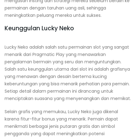
mengasah insting dan strategi mereka sebelum beralih ke
permainan dengan taruhan uang asli, sehingga
meningkatkan peluang mereka untuk sukses.
Keunggulan Lucky Neko
Lucky Neko adalah salah satu permainan slot yang sangat
menarik dari Pragmatic Play yang menawarkan
pengalaman bermain yang seru dan menguntungkan.
Salah satu keunggulan utama dari slot ini adalah grafisnya
yang menawan dengan desain bertema kucing
keberuntungan yang bisa menarik perhatian para pemain.
Setiap detail dalam permainan ini dirancang untuk
menciptakan suasana yang menyenangkan dan memikat.
Selain grafis yang memukau, Lucky Neko juga dikenal
karena fitur-fitur bonus yang menarik. Pemain dapat
menikmati berbagai jenis putaran gratis dan simbol
pengganda yang dapat meningkatkan potensi