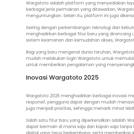
Wargatoto adalah platform yang menyediakan laya
berbagai jenis permainan yang ditawarkan, Warga
menguntungkan. Selain itu, platform ini juga di
Seiring dengan perkembangan teknologi dan kebu
menghadirkan berbagai fitur baru yang dirancang
sistem keamanan dan kemudahan akses, Wargatoto b
Bagi yang baru mengenal dunia taruhan, Wargatot
mudah melakukan login Wargatoto untuk memulai 
untuk memberikan pengalaman yang menyenangk
Inovasi Wargatoto 2025
Wargatoto 2025 menghadirkan berbagai inovasi me
responsif, pengguna dapat dengan mudah menavig
juga menjadi prioritas, sehingga menarik minat l
Salah satu fitur baru yang diperkenalkan adalah 
dapat bermain di mana saja dan kapan saja tanp
digital yang terus berkembang, serta memberikan