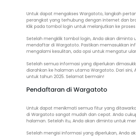
Untuk dapat mengakses Wargatoto, langkah pertam
perangkat yang terhubung dengan internet dan brow
Klik pada tombol login untuk melanjutkan ke proses
Setelah mengklik tombol login, Anda akan dimint
mendaftar di Wargatoto. Pastikan memasukkan inf
mengalami kesulitan, ada opsi untuk mengatur ulan
Setelah semua informasi yang diperlukan dimasukka
diarahkan ke halaman utama Wargatoto. Dari sini,
untuk tahun 2025. Selamat bermain!
Pendaftaran di Wargatoto
Untuk dapat menikmati semua fitur yang ditawarka
di Wargatoto sangat mudah dan cepat. Anda cukup 
halaman. Setelah itu, Anda akan diminta untuk men
Setelah mengisi informasi yang diperlukan, Anda 