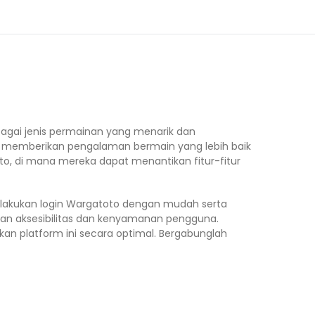
u
bagai jenis permainan yang menarik dan
k memberikan pengalaman bermain yang lebih baik
o, di mana mereka dapat menantikan fitur-fitur
melakukan login Wargatoto dengan mudah serta
kan aksesibilitas dan kenyamanan pengguna.
n platform ini secara optimal. Bergabunglah