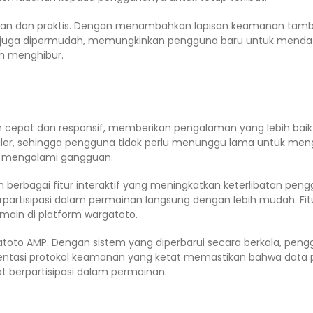
h aman dan praktis. Dengan menambahkan lapisan keamanan tamb
toto juga dipermudah, memungkinkan pengguna baru untuk men
n menghibur.
 cepat dan responsif, memberikan pengalaman yang lebih baik
uler, sehingga pengguna tidak perlu menunggu lama untuk meng
a mengalami gangguan.
 berbagai fitur interaktif yang meningkatkan keterlibatan 
berpartisipasi dalam permainan langsung dengan lebih mudah. F
in di platform wargatoto.
oto AMP. Dengan sistem yang diperbarui secara berkala, pen
entasi protokol keamanan yang ketat memastikan bahwa data pe
 berpartisipasi dalam permainan.