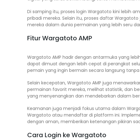
Di samping itu, proses login Wargatoto kini lebi
pribadi mereka. Selain itu, proses daftar Warga
mereka dalam dunia permainan yang lebih seru da
Fitur Wargatoto AMP
Wargatoto AMP hadir dengan antarmuka yang lebih
dapat dimuat dengan lebih cepat di perangkat sel
pemain yang ingin bermain secara langsung tanp
Selain kecepatan, Wargatoto AMP juga menawarkan
permainan favorit mereka, melihat statistik, dan 
yang menyenangkan dan mendebarkan dalam berma
Keamanan juga menjadi fokus utama dalam Wargat
Wargatoto atau mendaftar di platform ini. Implem
dengan aman, memberikan ketenangan pikiran saat
Cara Login ke Wargatoto