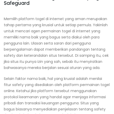
Safeguard
Memilih platform togel di internet yang aman merupakan
tahap pertama yang krusial untuk setiap pemula. Yakinlah
untuk mencari agen permainan togel di internet yang
memiliki nama baik yang bagus serta diakui oleh para
pengguna lain. Ulasan serta saran dari pengguna
berpengalaman dapat memberikan pandangan tentang
safety dan keterandalan situs tersebut. Di samping itu, cek
jika situs itu punya izin yang sah, sebab itu menyiratkan
bahwasanya mereka berjalan sesuai aturan yang ada.
Selain faktor nama baik, hal yang krusial adalah menilai
fitur safety yang disediakan oleh platform permainan togel
online. Ketahui jika platform tersebut menggunakan
protokol keamanan yang handal agar menjaga informasi
pribadi dan transaksi keuangan pengguna. Situs yang
bagus biasanya menyediakan penjelasan tentang safety