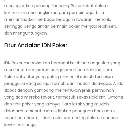
meningkatkan peluang menang. Pokerhebat dalam
konteks ini memungkinkan para pemain agar bisa
memanfaatkan berbagai beragam tawaran menarik,
sehingga pengalaman bermain poker menjadi lebih seru
dan menguntungkan.
Fitur Andalan IDN Poker
IDN Poker menawarkan berbagai kelebihan unggulan yang
membuat menjadikan pengalaman bermain jadi seru.
Salah satu fitur yang paling menonjol adalah tampilan
pengguna yang sangat ramah dan mudah dinavigasi. Anda
dapat dengan gampang menemukan jenis permainan
yang ada mereka favorit, termasuk Texas Hold’em, Omaha,
dan tipe poker yang lainnya. Tata letak yang mudah
dipahami tersebut memudahkan pengguna baru untuk
cepat beradaptasi dan mulai bertanding dalam keadaan
keyakinan tinggi.