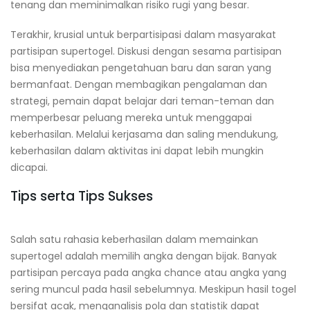
tenang dan meminimalkan risiko rugi yang besar.
Terakhir, krusial untuk berpartisipasi dalam masyarakat
partisipan supertogel. Diskusi dengan sesama partisipan
bisa menyediakan pengetahuan baru dan saran yang
bermanfaat. Dengan membagikan pengalaman dan
strategi, pemain dapat belajar dari teman-teman dan
memperbesar peluang mereka untuk menggapai
keberhasilan. Melalui kerjasama dan saling mendukung,
keberhasilan dalam aktivitas ini dapat lebih mungkin
dicapai.
Tips serta Tips Sukses
Salah satu rahasia keberhasilan dalam memainkan
supertogel adalah memilih angka dengan bijak. Banyak
partisipan percaya pada angka chance atau angka yang
sering muncul pada hasil sebelumnya. Meskipun hasil togel
bersifat acak, menganalisis pola dan statistik dapat