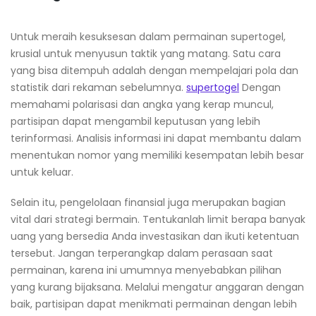
Untuk meraih kesuksesan dalam permainan supertogel,
krusial untuk menyusun taktik yang matang. Satu cara
yang bisa ditempuh adalah dengan mempelajari pola dan
statistik dari rekaman sebelumnya.
supertogel
Dengan
memahami polarisasi dan angka yang kerap muncul,
partisipan dapat mengambil keputusan yang lebih
terinformasi. Analisis informasi ini dapat membantu dalam
menentukan nomor yang memiliki kesempatan lebih besar
untuk keluar.
Selain itu, pengelolaan finansial juga merupakan bagian
vital dari strategi bermain. Tentukanlah limit berapa banyak
uang yang bersedia Anda investasikan dan ikuti ketentuan
tersebut. Jangan terperangkap dalam perasaan saat
permainan, karena ini umumnya menyebabkan pilihan
yang kurang bijaksana. Melalui mengatur anggaran dengan
baik, partisipan dapat menikmati permainan dengan lebih