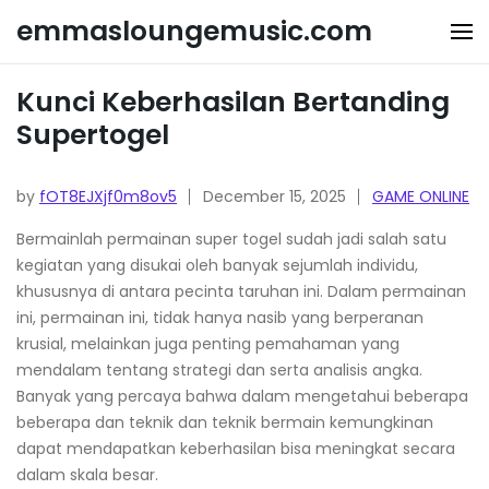
Skip
emmasloungemusic.com
to
content
Kunci Keberhasilan Bertanding
Supertogel
by
fOT8EJXjf0m8ov5
December 15, 2025
GAME ONLINE
Bermainlah permainan super togel sudah jadi salah satu
kegiatan yang disukai oleh banyak sejumlah individu,
khususnya di antara pecinta taruhan ini. Dalam permainan
ini, permainan ini, tidak hanya nasib yang berperanan
krusial, melainkan juga penting pemahaman yang
mendalam tentang strategi dan serta analisis angka.
Banyak yang percaya bahwa dalam mengetahui beberapa
beberapa dan teknik dan teknik bermain kemungkinan
dapat mendapatkan keberhasilan bisa meningkat secara
dalam skala besar.