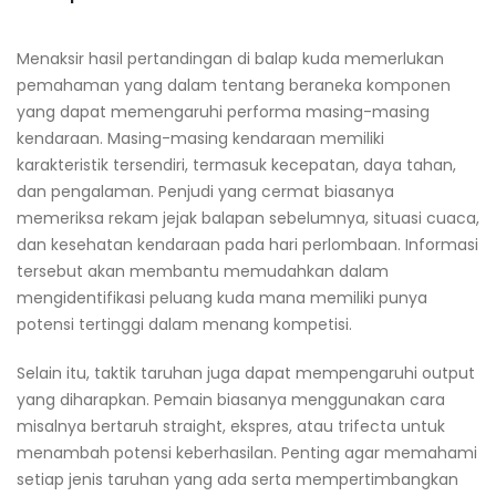
Menaksir hasil pertandingan di balap kuda memerlukan
pemahaman yang dalam tentang beraneka komponen
yang dapat memengaruhi performa masing-masing
kendaraan. Masing-masing kendaraan memiliki
karakteristik tersendiri, termasuk kecepatan, daya tahan,
dan pengalaman. Penjudi yang cermat biasanya
memeriksa rekam jejak balapan sebelumnya, situasi cuaca,
dan kesehatan kendaraan pada hari perlombaan. Informasi
tersebut akan membantu memudahkan dalam
mengidentifikasi peluang kuda mana memiliki punya
potensi tertinggi dalam menang kompetisi.
Selain itu, taktik taruhan juga dapat mempengaruhi output
yang diharapkan. Pemain biasanya menggunakan cara
misalnya bertaruh straight, ekspres, atau trifecta untuk
menambah potensi keberhasilan. Penting agar memahami
setiap jenis taruhan yang ada serta mempertimbangkan