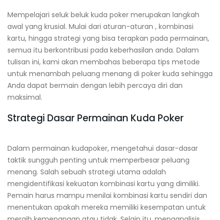
Mempelajari seluk beluk kuda poker merupakan langkah
awal yang krusial. Mulai dari aturan-aturan , kombinasi
kartu, hingga strategi yang bisa terapkan pada permainan,
semua itu berkontribusi pada keberhasilan anda. Dalam
tulisan ini, kami akan membahas beberapa tips metode
untuk menambah peluang menang di poker kuda sehingga
Anda dapat bermain dengan lebih percaya diri dan
maksimal.
Strategi Dasar Permainan Kuda Poker
Dalam permainan kudapoker, mengetahui dasar-dasar
taktik sungguh penting untuk memperbesar peluang
menang. Salah sebuah strategi utama adalah
mengidentifikasi kekuatan kombinasi kartu yang dimiliki.
Pemain harus mampu menilai kombinasi kartu sendiri dan
menentukan apakah mereka memiliki kesempatan untuk
meraih kemenangan atau tidak. Selain itu, menganalisis