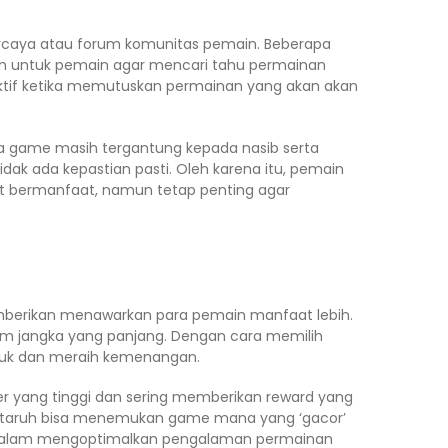
rcaya atau forum komunitas pemain. Beberapa
tan untuk pemain agar mencari tahu permainan
lektif ketika memutuskan permainan yang akan akan
a game masih tergantung kepada nasib serta
ak ada kepastian pasti. Oleh karena itu, pemain
t bermanfaat, namun tetap penting agar
emberikan menawarkan para pemain manfaat lebih.
m jangka yang panjang. Dengan cara memilih
uk dan meraih kemenangan.
er yang tinggi dan sering memberikan reward yang
, petaruh bisa menemukan game mana yang ‘gacor’
lot dalam mengoptimalkan pengalaman permainan