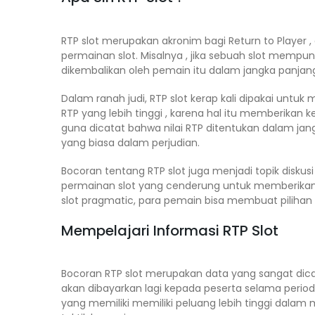
RTP slot merupakan akronim bagi Return to Player
permainan slot. Misalnya , jika sebuah slot mempunya
dikembalikan oleh pemain itu dalam jangka panja
Dalam ranah judi, RTP slot kerap kali dipakai unt
RTP yang lebih tinggi , karena hal itu memberika
guna dicatat bahwa nilai RTP ditentukan dalam jan
yang biasa dalam perjudian.
Bocoran tentang RTP slot juga menjadi topik diskus
permainan slot yang cenderung untuk memberikan k
slot pragmatic, para pemain bisa membuat pilihan
Mempelajari Informasi RTP Slot
Bocoran RTP slot merupakan data yang sangat dicarı
akan dibayarkan lagi kepada peserta selama perio
yang memiliki memiliki peluang lebih tinggi dalam