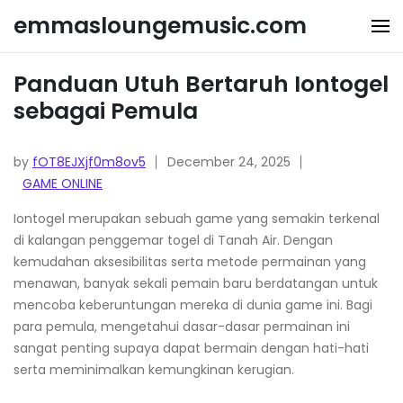
Skip
emmasloungemusic.com
to
content
Panduan Utuh Bertaruh Iontogel
sebagai Pemula
by
fOT8EJXjf0m8ov5
December 24, 2025
GAME ONLINE
Iontogel merupakan sebuah game yang semakin terkenal
di kalangan penggemar togel di Tanah Air. Dengan
kemudahan aksesibilitas serta metode permainan yang
menawan, banyak sekali pemain baru berdatangan untuk
mencoba keberuntungan mereka di dunia game ini. Bagi
para pemula, mengetahui dasar-dasar permainan ini
sangat penting supaya dapat bermain dengan hati-hati
serta meminimalkan kemungkinan kerugian.