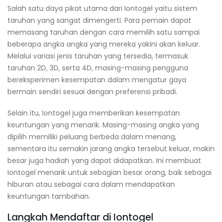
Salah satu daya pikat utama dari Iontogel yaitu sistem
taruhan yang sangat dimengerti. Para pemain dapat
memasang taruhan dengan cara memilih satu sampai
beberapa angka angka yang mereka yakini akan keluar.
Melalui variasi jenis taruhan yang tersedia, termasuk
taruhan 2D, 3D, serta 4D, masing-masing pengguna
bereksperimen kesempatan dalam mengatur gaya
bermain sendiri sesuai dengan preferensi pribadi.
Selain itu, Iontogel juga memberikan kesempatan
keuntungan yang menarik. Masing-masing angka yang
dipilih memiliki peluang berbeda dalam menang,
sementara itu semakin jarang angka tersebut keluar, makin
besar juga hadiah yang dapat didapatkan. Ini membuat
Iontogel menarik untuk sebagian besar orang, baik sebagai
hiburan atau sebagai cara dalam mendapatkan
keuntungan tambahan.
Langkah Mendaftar di Iontogel