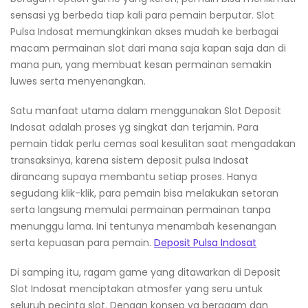
sensasi yg berbeda tiap kali para pemain berputar. Slot
Pulsa Indosat memungkinkan akses mudah ke berbagai
macam permainan slot dari mana saja kapan saja dan di
mana pun, yang membuat kesan permainan semakin
luwes serta menyenangkan.
Satu manfaat utama dalam menggunakan Slot Deposit
Indosat adalah proses yg singkat dan terjamin. Para
pemain tidak perlu cemas soal kesulitan saat mengadakan
transaksinya, karena sistem deposit pulsa Indosat
dirancang supaya membantu setiap proses. Hanya
segudang klik-klik, para pemain bisa melakukan setoran
serta langsung memulai permainan permainan tanpa
menunggu lama. Ini tentunya menambah kesenangan
serta kepuasan para pemain.
Deposit Pulsa Indosat
Di samping itu, ragam game yang ditawarkan di Deposit
Slot Indosat menciptakan atmosfer yang seru untuk
seluruh pecinta slot. Dengan konsep yg beragam dan