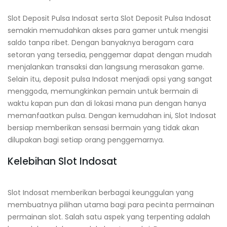
Slot Deposit Pulsa Indosat serta Slot Deposit Pulsa Indosat
semakin memudahkan akses para gamer untuk mengisi
saldo tanpa ribet. Dengan banyaknya beragam cara
setoran yang tersedia, penggemar dapat dengan mudah
menjalankan transaksi dan langsung merasakan game.
Selain itu, deposit pulsa Indosat menjadi opsi yang sangat
menggoda, memungkinkan pemain untuk bermain di
waktu kapan pun dan di lokasi mana pun dengan hanya
memanfaatkan pulsa. Dengan kemudahan ini, Slot Indosat
bersiap memberikan sensasi bermain yang tidak akan
dilupakan bagi setiap orang penggemarnya.
Kelebihan Slot Indosat
Slot Indosat memberikan berbagai keunggulan yang
membuatnya pilihan utama bagi para pecinta permainan
permainan slot. Salah satu aspek yang terpenting adalah