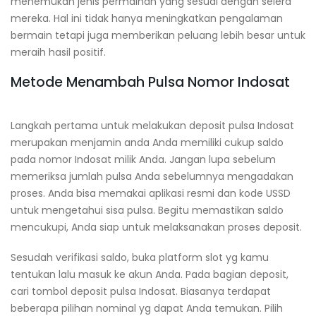
menemukan jenis permainan yang sesuai dengan selera
mereka. Hal ini tidak hanya meningkatkan pengalaman
bermain tetapi juga memberikan peluang lebih besar untuk
meraih hasil positif.
Metode Menambah Pulsa Nomor Indosat
Langkah pertama untuk melakukan deposit pulsa Indosat
merupakan menjamin anda Anda memiliki cukup saldo
pada nomor Indosat milik Anda. Jangan lupa sebelum
memeriksa jumlah pulsa Anda sebelumnya mengadakan
proses. Anda bisa memakai aplikasi resmi dan kode USSD
untuk mengetahui sisa pulsa. Begitu memastikan saldo
mencukupi, Anda siap untuk melaksanakan proses deposit.
Sesudah verifikasi saldo, buka platform slot yg kamu
tentukan lalu masuk ke akun Anda. Pada bagian deposit,
cari tombol deposit pulsa Indosat. Biasanya terdapat
beberapa pilihan nominal yg dapat Anda temukan. Pilih