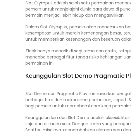
Slot Olympus adalah salah satu permainan menarik 
pemain untuk menjelajahi dunia para dewa di pu
bermain menjadi lebih hidup dan mengasyikkan.
Dalam Slot Olympus, pemain akan menemukan berbaga
kesempatan untuk meraih kemenangan besar, teru
untuk memberikan kesenangan dan keseruan dalam
Tidak hanya menarik di segi tema dan grafis, te
mencoba berbagai fitur tanpa risiko kehilangan 
permainan ini.
Keunggulan Slot Demo Pragmatic P
Slot Demo dari Pragmatic Play menawarkan penga
berbagai fitur dan mekanisme permainan, seperti
bagi pemain untuk memahami cara kerja permainan
Keunggulan lain dari Slot Demo adalah aksesibilit
saja dan di mana saja. Dengan tema yang beragam
Scatter, misalnya, menambahkan elemen seru deng