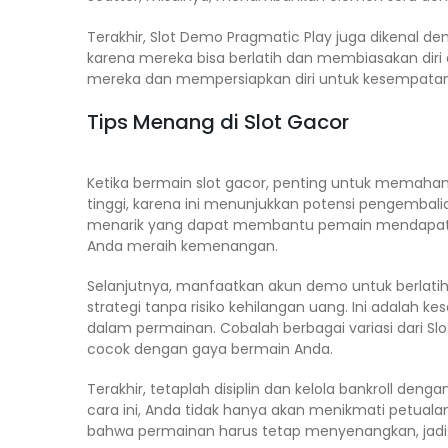
Terakhir, Slot Demo Pragmatic Play juga dikenal 
karena mereka bisa berlatih dan membiasakan di
mereka dan mempersiapkan diri untuk kesempatan 
Tips Menang di Slot Gacor
Ketika bermain slot gacor, penting untuk memahami
tinggi, karena ini menunjukkan potensi pengembalia
menarik yang dapat membantu pemain mendapatka
Anda meraih kemenangan.
Selanjutnya, manfaatkan akun demo untuk berlat
strategi tanpa risiko kehilangan uang. Ini adalah
dalam permainan. Cobalah berbagai variasi dari
cocok dengan gaya bermain Anda.
Terakhir, tetaplah disiplin dan kelola bankroll d
cara ini, Anda tidak hanya akan menikmati petualan
bahwa permainan harus tetap menyenangkan, jadi 