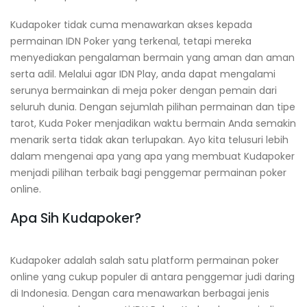
Kudapoker tidak cuma menawarkan akses kepada
permainan IDN Poker yang terkenal, tetapi mereka
menyediakan pengalaman bermain yang aman dan aman
serta adil. Melalui agar IDN Play, anda dapat mengalami
serunya bermainkan di meja poker dengan pemain dari
seluruh dunia. Dengan sejumlah pilihan permainan dan tipe
tarot, Kuda Poker menjadikan waktu bermain Anda semakin
menarik serta tidak akan terlupakan. Ayo kita telusuri lebih
dalam mengenai apa yang apa yang membuat Kudapoker
menjadi pilihan terbaik bagi penggemar permainan poker
online.
Apa Sih Kudapoker?
Kudapoker adalah salah satu platform permainan poker
online yang cukup populer di antara penggemar judi daring
di Indonesia. Dengan cara menawarkan berbagai jenis