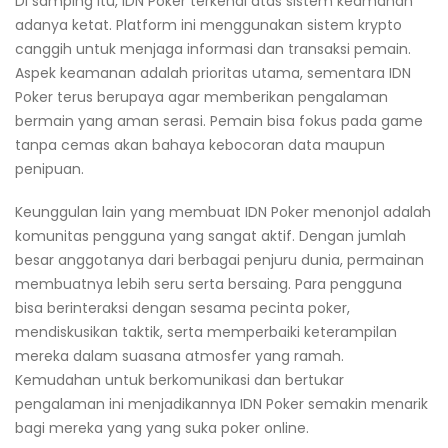
Di samping itu, IDN Poker terkenal atas sistem keamanan
adanya ketat. Platform ini menggunakan sistem krypto
canggih untuk menjaga informasi dan transaksi pemain.
Aspek keamanan adalah prioritas utama, sementara IDN
Poker terus berupaya agar memberikan pengalaman
bermain yang aman serasi. Pemain bisa fokus pada game
tanpa cemas akan bahaya kebocoran data maupun
penipuan.
Keunggulan lain yang membuat IDN Poker menonjol adalah
komunitas pengguna yang sangat aktif. Dengan jumlah
besar anggotanya dari berbagai penjuru dunia, permainan
membuatnya lebih seru serta bersaing. Para pengguna
bisa berinteraksi dengan sesama pecinta poker,
mendiskusikan taktik, serta memperbaiki keterampilan
mereka dalam suasana atmosfer yang ramah.
Kemudahan untuk berkomunikasi dan bertukar
pengalaman ini menjadikannya IDN Poker semakin menarik
bagi mereka yang yang suka poker online.