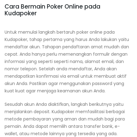
Cara Bermain Poker Online pada
Kudapoker
Untuk memulai langkah bertaruh poker online pada
Kudapoker, tahap pertama yang harus Anda lakukan yaitu
mendaftar akun. Tahapan pendaftaran amat mudah dan
cepat. Anda hanya perlu memenangkan formulir dengan
informasi yang seperti seperti nama, alamat email, dan
nomor telepon. Setelah anda mendaftar, Anda akan
mendapatkan konfirmasi via email untuk membuat aktif
akun Anda. Pastikan agar menggunakan password yang
kuat kuat agar menjaga keamanan akun Anda.
Sesudah akun Anda diaktifkan, langkah berikutnya yaitu
menjalankan deposit. Kudapoker memfasilitasi berbagai
metode pembayaran yang aman dan mudah bagi para
pemain. Anda dapat memilih antara transfer bank, e-
wallet, atau metode lainnya yang tersedia yang ada.