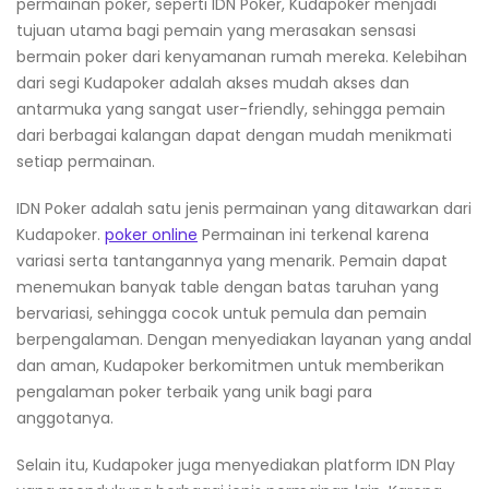
permainan poker, seperti IDN Poker, Kudapoker menjadi
tujuan utama bagi pemain yang merasakan sensasi
bermain poker dari kenyamanan rumah mereka. Kelebihan
dari segi Kudapoker adalah akses mudah akses dan
antarmuka yang sangat user-friendly, sehingga pemain
dari berbagai kalangan dapat dengan mudah menikmati
setiap permainan.
IDN Poker adalah satu jenis permainan yang ditawarkan dari
Kudapoker.
poker online
Permainan ini terkenal karena
variasi serta tantangannya yang menarik. Pemain dapat
menemukan banyak table dengan batas taruhan yang
bervariasi, sehingga cocok untuk pemula dan pemain
berpengalaman. Dengan menyediakan layanan yang andal
dan aman, Kudapoker berkomitmen untuk memberikan
pengalaman poker terbaik yang unik bagi para
anggotanya.
Selain itu, Kudapoker juga menyediakan platform IDN Play