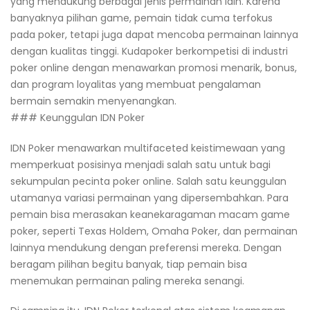
yang mendukung berbagai jenis permainan lain. Karena
banyaknya pilihan game, pemain tidak cuma terfokus
pada poker, tetapi juga dapat mencoba permainan lainnya
dengan kualitas tinggi. Kudapoker berkompetisi di industri
poker online dengan menawarkan promosi menarik, bonus,
dan program loyalitas yang membuat pengalaman
bermain semakin menyenangkan.
### Keunggulan IDN Poker
IDN Poker menawarkan multifaceted keistimewaan yang
memperkuat posisinya menjadi salah satu untuk bagi
sekumpulan pecinta poker online. Salah satu keunggulan
utamanya variasi permainan yang dipersembahkan. Para
pemain bisa merasakan keanekaragaman macam game
poker, seperti Texas Holdem, Omaha Poker, dan permainan
lainnya mendukung dengan preferensi mereka. Dengan
beragam pilihan begitu banyak, tiap pemain bisa
menemukan permainan paling mereka senangi.