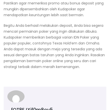
Pastikan agar memeriksa promo atau bonus deposit yang
mungkin dipersembahkan oleh Kudapoker agar
mendapatkan keuntungan lebih saat bermain.
Begitu Anda berhasil melakukan deposit, Anda bisa segera
mencari permainan poker yang ingin dilakukan dibuka.
Kudapoker memberikan berbagai varian IDN Poker yang
populer populer, contohnya Texas Hold’em dan Omaha.
Anda dapat masuk dengan meja yang tersedia yang ada
sesuai dengan batas taruhan yang Anda inginkan. Rasakan
pengalaman bermain poker online yang seru dan cari
strategi terbaik dalam meraih kemenangan.
fOT8EJXjf0m8ov5