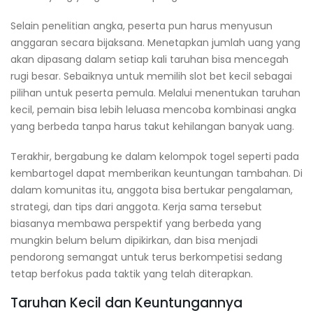
Selain penelitian angka, peserta pun harus menyusun
anggaran secara bijaksana. Menetapkan jumlah uang yang
akan dipasang dalam setiap kali taruhan bisa mencegah
rugi besar. Sebaiknya untuk memilih slot bet kecil sebagai
pilihan untuk peserta pemula. Melalui menentukan taruhan
kecil, pemain bisa lebih leluasa mencoba kombinasi angka
yang berbeda tanpa harus takut kehilangan banyak uang.
Terakhir, bergabung ke dalam kelompok togel seperti pada
kembartogel dapat memberikan keuntungan tambahan. Di
dalam komunitas itu, anggota bisa bertukar pengalaman,
strategi, dan tips dari anggota. Kerja sama tersebut
biasanya membawa perspektif yang berbeda yang
mungkin belum belum dipikirkan, dan bisa menjadi
pendorong semangat untuk terus berkompetisi sedang
tetap berfokus pada taktik yang telah diterapkan.
Taruhan Kecil dan Keuntungannya