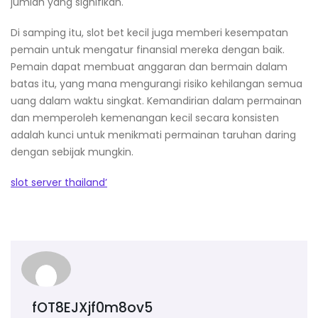
jumlah yang signifikan.
Di samping itu, slot bet kecil juga memberi kesempatan
pemain untuk mengatur finansial mereka dengan baik.
Pemain dapat membuat anggaran dan bermain dalam
batas itu, yang mana mengurangi risiko kehilangan semua
uang dalam waktu singkat. Kemandirian dalam permainan
dan memperoleh kemenangan kecil secara konsisten
adalah kunci untuk menikmati permainan taruhan daring
dengan sebijak mungkin.
slot server thailand’
fOT8EJXjf0m8ov5