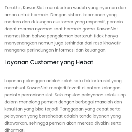
Terakhir, KawanSlot memberikan wadah yang nyaman dan
aman untuk bermain. Dengan sistem keamanan yang
modern dan dukungan customer yang responsif, pemain
dapat merasa nyaman saat bermain game. KawanSlot
memastikan bahwa pengalaman bertaruh tidak hanya
menyenangkan namun juga terhindar dari rasa khawatir
mengenai perlindungan informasi dan keuangan.
Layanan Customer yang Hebat
Layanan pelanggan adalah salah satu faktor krusial yang
membuat KawanSlot menjadi favorit di antara kalangan
pecinta permainan slot. Sekumpulan pelayanan selalu siap
dalam menolong pemain dengan berbagai masalah dan
kesulitan yang bisa terjadi. Tanggapan yang cepat serta
pelayanan yang bersahabat adalah tanda layanan yang
ditawarkan, sehingga pemain akan merasa diyakini serta
dihormati.