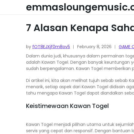
Skip
emmasloungemusic.
to
content
7 Alasan Kenapa Saha
by
fOT8EJXjf0m8ov5
February 8, 2026
GAME O
Dalam dunia judi, khususnya dalam permainan toge
adalah Kawan Togel. Dengan banyak keuntungan yan
sudah berpengalaman. Kawan Togel memberikan p
Di artikel ini, kita akan melihat tujuh sebab seb
menarik, setiap aspek dari Kawan Togel didisain a
tahu mengapa Kawan Togel dapat diandalkan sebaga
Keistimewaan Kawan Togel
Kawan Togel menjadi pilihan utama untuk sejumlah
servis yang cepat dan responsif. Dengan bantua