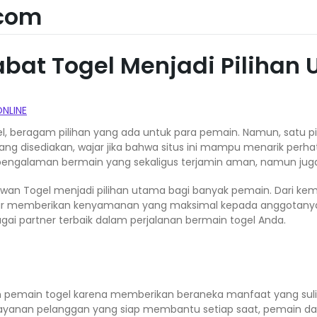
com
bat Togel Menjadi Pilihan
NLINE
l, beragam pilihan yang ada untuk para pemain. Namun, satu p
g disediakan, wajar jika bahwa situs ini mampu menarik perh
engalaman bermain yang sekaligus terjamin aman, namun jug
ab Kawan Togel menjadi pilihan utama bagi banyak pemain. Dari
gar memberikan kenyamanan yang maksimal kepada anggotanya. Ma
i partner terbaik dalam perjalanan bermain togel Anda.
 pemain togel karena memberikan beraneka manfaat yang sulit 
n layanan pelanggan yang siap membantu setiap saat, pemain