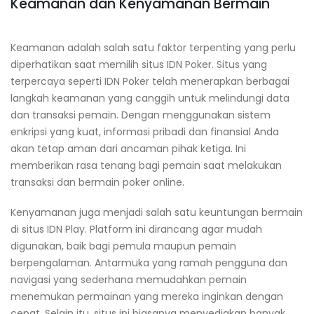
Keamanan dan Kenyamanan Bermain
Keamanan adalah salah satu faktor terpenting yang perlu
diperhatikan saat memilih situs IDN Poker. Situs yang
terpercaya seperti IDN Poker telah menerapkan berbagai
langkah keamanan yang canggih untuk melindungi data
dan transaksi pemain. Dengan menggunakan sistem
enkripsi yang kuat, informasi pribadi dan finansial Anda
akan tetap aman dari ancaman pihak ketiga. Ini
memberikan rasa tenang bagi pemain saat melakukan
transaksi dan bermain poker online.
Kenyamanan juga menjadi salah satu keuntungan bermain
di situs IDN Play. Platform ini dirancang agar mudah
digunakan, baik bagi pemula maupun pemain
berpengalaman. Antarmuka yang ramah pengguna dan
navigasi yang sederhana memudahkan pemain
menemukan permainan yang mereka inginkan dengan
cepat. Selain itu, situs ini biasanya menyediakan banyak