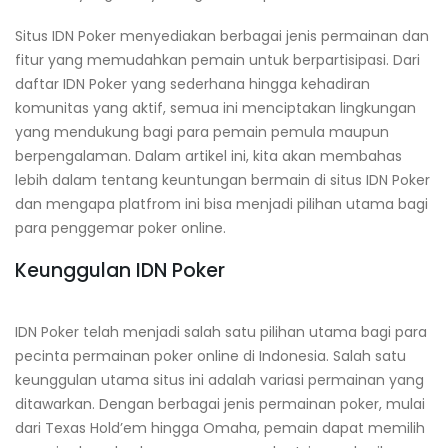
Situs IDN Poker menyediakan berbagai jenis permainan dan
fitur yang memudahkan pemain untuk berpartisipasi. Dari
daftar IDN Poker yang sederhana hingga kehadiran
komunitas yang aktif, semua ini menciptakan lingkungan
yang mendukung bagi para pemain pemula maupun
berpengalaman. Dalam artikel ini, kita akan membahas
lebih dalam tentang keuntungan bermain di situs IDN Poker
dan mengapa platfrom ini bisa menjadi pilihan utama bagi
para penggemar poker online.
Keunggulan IDN Poker
IDN Poker telah menjadi salah satu pilihan utama bagi para
pecinta permainan poker online di Indonesia. Salah satu
keunggulan utama situs ini adalah variasi permainan yang
ditawarkan. Dengan berbagai jenis permainan poker, mulai
dari Texas Hold’em hingga Omaha, pemain dapat memilih