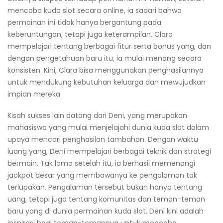
mencoba kuda slot secara online, ia sadari bahwa
permainan ini tidak hanya bergantung pada
keberuntungan, tetapi juga keterampilan. Clara
mempelajari tentang berbagai fitur serta bonus yang, dan
dengan pengetahuan baru itu, ia mulai menang secara
konsisten. Kini, Clara bisa menggunakan penghasilannya
untuk mendukung kebutuhan keluarga dan mewujudkan
impian mereka.
Kisah sukses lain datang dari Deni, yang merupakan
mahasiswa yang mulai menjelajahi dunia kuda slot dalam
upaya mencari penghasilan tambahan. Dengan waktu
luang yang, Deni mempelajari berbagai teknik dan strategi
bermain. Tak lama setelah itu, ia berhasil memenangi
jackpot besar yang membawanya ke pengalaman tak
terlupakan. Pengalaman tersebut bukan hanya tentang
uang, tetapi juga tentang komunitas dan teman-teman
baru yang di dunia permainan kuda slot. Deni kini adalah