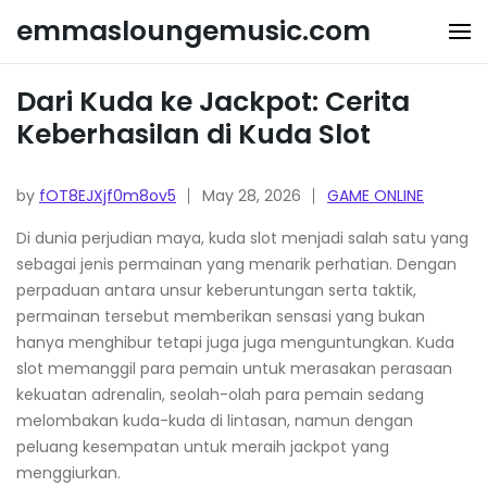
Skip
emmasloungemusic.com
to
content
Dari Kuda ke Jackpot: Cerita
Keberhasilan di Kuda Slot
by
fOT8EJXjf0m8ov5
May 28, 2026
GAME ONLINE
Di dunia perjudian maya, kuda slot menjadi salah satu yang
sebagai jenis permainan yang menarik perhatian. Dengan
perpaduan antara unsur keberuntungan serta taktik,
permainan tersebut memberikan sensasi yang bukan
hanya menghibur tetapi juga juga menguntungkan. Kuda
slot memanggil para pemain untuk merasakan perasaan
kekuatan adrenalin, seolah-olah para pemain sedang
melombakan kuda-kuda di lintasan, namun dengan
peluang kesempatan untuk meraih jackpot yang
menggiurkan.