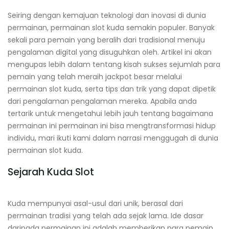
Seiring dengan kemajuan teknologi dan inovasi di dunia
permainan, permainan slot kuda semakin populer. Banyak
sekali para pemain yang beralih dari tradisional menuju
pengalaman digital yang disuguhkan oleh. Artikel ini akan
mengupas lebih dalam tentang kisah sukses sejumlah para
pemain yang telah meraih jackpot besar melalui
permainan slot kuda, serta tips dan trik yang dapat dipetik
dari pengalaman pengalaman mereka. Apabila anda
tertarik untuk mengetahui lebih jauh tentang bagaimana
permainan ini permainan ini bisa mengtransformasi hidup
individu, mari ikuti kami dalam narrasi menggugah di dunia
permainan slot kuda.
Sejarah Kuda Slot
Kuda mempunyai asal-usul dari unik, berasal dari
permainan tradisi yang telah ada sejak lama. Ide dasar
daripada permainan ini adalah memberikan para pemain