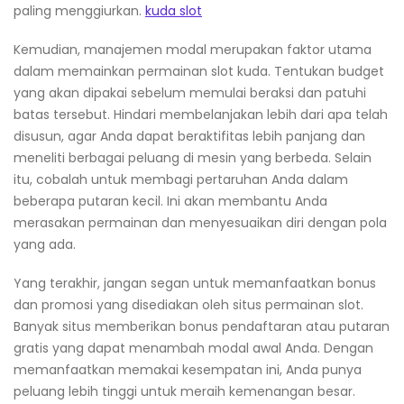
paling menggiurkan.
kuda slot
Kemudian, manajemen modal merupakan faktor utama
dalam memainkan permainan slot kuda. Tentukan budget
yang akan dipakai sebelum memulai beraksi dan patuhi
batas tersebut. Hindari membelanjakan lebih dari apa telah
disusun, agar Anda dapat beraktifitas lebih panjang dan
meneliti berbagai peluang di mesin yang berbeda. Selain
itu, cobalah untuk membagi pertaruhan Anda dalam
beberapa putaran kecil. Ini akan membantu Anda
merasakan permainan dan menyesuaikan diri dengan pola
yang ada.
Yang terakhir, jangan segan untuk memanfaatkan bonus
dan promosi yang disediakan oleh situs permainan slot.
Banyak situs memberikan bonus pendaftaran atau putaran
gratis yang dapat menambah modal awal Anda. Dengan
memanfaatkan memakai kesempatan ini, Anda punya
peluang lebih tinggi untuk meraih kemenangan besar.