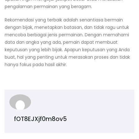
pengalaman permainan yang beragam.
Rekomendasi yang terbaik adalah senantiasa bermain
dengan bijak, menetapkan batasan, dan tidak ragu untuk
mencoba berbagai jenis permainan. Dengan memahami
data dan angka yang ada, pemain dapat membuat
keputusan yang lebih bijak. Apapun keputusan yang Anda
buat, hal yang penting untuk merasakan proses dan tidak
hanya fokus pada hasil akhir.
fOT8EJXjf0m8ov5