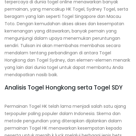
terpercaya di dunia togel online menawarkan banyak
permainan, yang mencakup HK Togel, Sydney Togel, serta
beragam yang lain seperti Togel Singapore dan Macau
Toto. Dengan kemudahan akses akses dan kesempatan
kemenangan yang ditawarkan, banyak pemain yang
mengunjungi dalam upaya menemukan peruntungan
sendiri. Tulisan ini akan membahas membahas secara
mendalam tentang perbandingan di antara Togel
Hongkong dan Togel Sydney, dan elemen-elemen menarik
yang lain dari dunia togel untuk dapat membantu Anda
mendapatkan nasib baik.
Analisis Togel Hongkong serta Togel SDY
Permainan Togel HK telah lama menjadi salah satu ajang
terpopuler paling populer dalam Indonesia. Skema dan
metode pengundian yang diterapkan dijalankan dalam
permainan Togel HK menawarkan kesempatan kepada
peserta untuk meraih k luck melalui berbagai jenis bets.