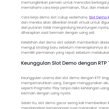
memungkinkan pemain untuk mencoba berbagai je
memahami cara kerja permainan, fitur, dan mekanis
Cara kerja demo slot cukup sederhana.
Slot Demo 
dan mereka akan diberikan kredit virtual untuk dig
dari putaran tidak mengandung keuntungan nyata,
diharapkan saat bermain dengan uang asli.
Kelebihan dari demo slot adalah memberikan akse
menguji strategi baru sebelum menerapkannya di a
memilih permainan yang tepat sebelum melakukan i
Keunggulan Slot Demo dengan RTP 
Keunggulan utama dari slot demo dengan RTP tin
mempertaruhkan uang. Dengan menggunakan akun d
seperti Pragmatic Play tanpa risiko kehilangan 
bermain dengan uang nyata.
Selain itu, slot demo gacor sering kali memberikan
mendapatkan kemenangan juga meningkat, menjadik