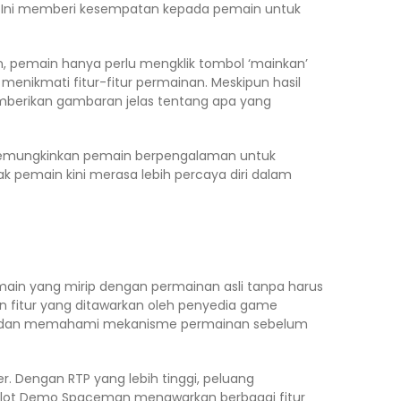
 Ini memberi kesempatan kepada pemain untuk
, pemain hanya perlu mengklik tombol ‘mainkan’
menikmati fitur-fitur permainan. Meskipun hasil
mberikan gambaran jelas tentang apa yang
a memungkinkan pemain berpengalaman untuk
 pemain kini merasa lebih percaya diri dalam
in yang mirip dengan permainan asli tanpa harus
fitur yang ditawarkan oleh penyedia game
ereka dan memahami mekanisme permainan sebelum
er. Dengan RTP yang lebih tinggi, peluang
 Slot Demo Spaceman menawarkan berbagai fitur