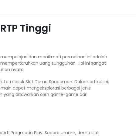
RTP Tinggi
tuk mempelajari dan menikmati permainan ini adalah
mempertaruhkan uang sungguhan. Hal ini sangat
uhan nyata.
 termasuk Slot Demo Spaceman. Dalam artikel ini,
pemain dapat mengeksplorasi berbagai jenis
an yang ditawarkan oleh game-game dari
eperti Pragmatic Play. Secara umum, demo slot