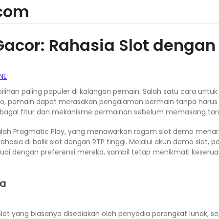
com
acor: Rahasia Slot dengan 
NE
 pilihan paling populer di kalangan pemain. Salah satu cara un
o, pemain dapat merasakan pengalaman bermain tanpa harus 
rbagai fitur dan mekanisme permainan sebelum memasang tar
alah Pragmatic Play, yang menawarkan ragam slot demo menarik
asia di balik slot dengan RTP tinggi. Melalui akun demo slot, 
i dengan preferensi mereka, sambil tetap menikmati keseru
ya
lot yang biasanya disediakan oleh penyedia perangkat lunak, s