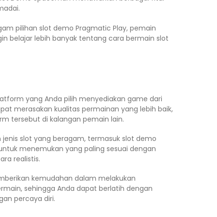
madai.
am pilihan slot demo Pragmatic Play, pemain
 belajar lebih banyak tentang cara bermain slot
latform yang Anda pilih menyediakan game dari
pat merasakan kualitas permainan yang lebih baik,
rm tersebut di kalangan pemain lain.
 jenis slot yang beragam, termasuk slot demo
e untuk menemukan yang paling sesuai dengan
a realistis.
memberikan kemudahan dalam melakukan
ermain, sehingga Anda dapat berlatih dengan
an percaya diri.