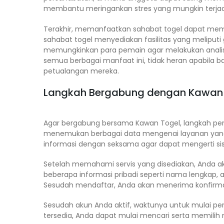
membantu meringankan stres yang mungkin terjad
Terakhir, memanfaatkan sahabat togel dapat memb
sahabat togel menyediakan fasilitas yang meliputi 
memungkinkan para pemain agar melakukan anali
semua berbagai manfaat ini, tidak heran apabila
petualangan mereka.
Langkah Bergabung dengan Kawan
Agar bergabung bersama Kawan Togel, langkah pe
menemukan berbagai data mengenai layanan yang 
informasi dengan seksama agar dapat mengerti si
Setelah memahami servis yang disediakan, Anda ak
beberapa informasi pribadi seperti nama lengkap, a
Sesudah mendaftar, Anda akan menerima konfirmasi
Sesudah akun Anda aktif, waktunya untuk mulai pe
tersedia, Anda dapat mulai mencari serta memili