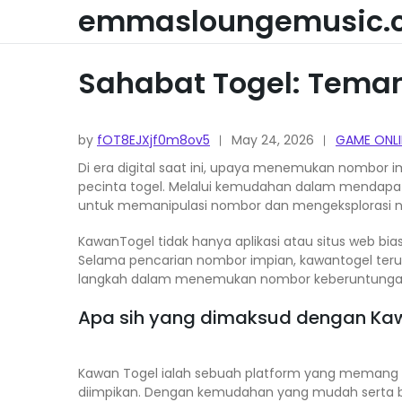
Skip
emmasloungemusic.
to
content
Sahabat Togel: Tema
by
fOT8EJXjf0m8ov5
May 24, 2026
GAME ONLI
Di era digital saat ini, upaya menemukan nombor 
pecinta togel. Melalui kemudahan dalam mendapatk
untuk memanipulasi nombor dan mengeksplorasi n
KawanTogel tidak hanya aplikasi atau situs web bi
Selama pencarian nombor impian, kawantogel teru
langkah dalam menemukan nombor keberuntungan s
Apa sih yang dimaksud dengan Ka
Kawan Togel ialah sebuah platform yang memang 
diimpikan. Dengan kemudahan yang mudah serta ber