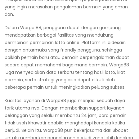
yang ingin merasakan pengalaman bermain yang aman
dan.
Dalam Warga 88, pengguna dapat dengan gampang
mendapatkan berbagai fasilitas yang mendukung
permainan permainan lotto online. Platform ini didesain
dengan antarmuka yang friendly pengguna, sehingga
baiklah pemain baru atau pemain berpengalaman dapat
secara cepat memahami bagaimana bermain. Warga88
juga menyediakan data terbaru tentang hasil lotto, kiat
bermain, serta strategi yang bisa dapat diikuti oleh
beberapa pemain untuk meningkatkan peluang sukses.
Kualitas layanan di Warga88 juga menjadi sebuah daya
tarik utama nya. Dengan memberikan support layanan
pelanggan yang selalu membantu 24 jam, para pemain
tidak usah khawatir apabila menghadapi kendala ketika
berjudi. Selain itu, Warga88 pun bekerjasama dari Sbobet
untuk memberikan pengalaman berjudi yang lebih lengkap.