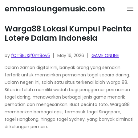
Skip
emmasloungemusic.com
to
content
Warga88 Lokasi Kumpul Pecinta
Lotere Dalam Indonesia
by
fOT8EJXjf0m8ov5
May 16, 2026
GAME ONLINE
Dalam zaman digital kini, banyak orang yang semakin
tertarik untuk memainkan permainan togel secara daring.
Dalam negeri ini, salah satu situs terkenal ialah Warga 88.
Situs ini telah memiliki wadah bagi penggemar permainan
togel daring, menawarkan berbagai jenis game menarik
perhatian dan mengesankan. Buat pecinta toto, Warga88
memberikan berbagai opsi, termasuk togel Singapore,
togel Hongkong, hingga togel Sydney, yang banyak diminati
di kalangan pemain.