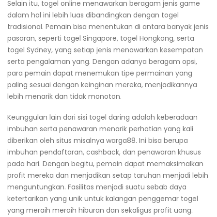
Selain itu, togel online menawarkan beragam jenis game
dalam hal ini lebih luas dibandingkan dengan togel
tradisional. Pemain bisa menentukan di antara banyak jenis
pasaran, seperti togel Singapore, togel Hongkong, serta
togel Sydney, yang setiap jenis menawarkan kesempatan
serta pengalaman yang. Dengan adanya beragam opsi,
para pemain dapat menemukan tipe permainan yang
paling sesuai dengan keinginan mereka, menjadikannya
lebih menarik dan tidak monoton.
Keunggulan lain dari sisi togel daring adalah keberadaan
imbuhan serta penawaran menarik perhatian yang kali
diberikan oleh situs misalnya warga88. Ini bisa berupa
imbuhan pendaftaran, cashback, dan penawaran khusus
pada hari. Dengan begitu, pemain dapat memaksimalkan
profit mereka dan menjadikan setap taruhan menjadi lebih
menguntungkan. Fasilitas menjadi suatu sebab daya
ketertarikan yang unik untuk kalangan penggemar togel
yang meraih meraih hiburan dan sekaligus profit uang.