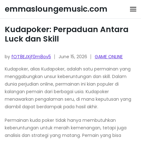
Skip
emmasloungemusic.com
to
content
Kudapoker: Perpaduan Antara
Luck dan Skill
by
fOT8EJXjf0m8ov5
June 15, 2026
GAME ONLINE
Kudapoker, alias Kudapoker, adalah satu permainan yang
menggabungkan unsur keberuntungan dan skill. Dalam
dunia perjudian online, permainan ini kian populer di
kalangan pemain dari berbagai usia. Kudapoker
menawarkan pengalaman seru, di mana keputusan yang
diambil dapat berdampak pada hasil akhir.
Permainan kuda poker tidak hanya membutuhkan
keberuntungan untuk meraih kemenangan, tetapi juga
analisis dan strategi yang matang. Pemain yang bisa