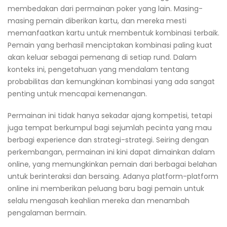
membedakan dari permainan poker yang lain. Masing-
masing pemain diberikan kartu, dan mereka mesti
memanfaatkan kartu untuk membentuk kombinasi terbaik.
Pemain yang berhasil menciptakan kombinasi paling kuat
akan keluar sebagai pemenang di setiap rund. Dalam
konteks ini, pengetahuan yang mendalam tentang
probabilitas dan kemungkinan kombinasi yang ada sangat
penting untuk mencapai kemenangan.
Permainan ini tidak hanya sekadar ajang kompetisi, tetapi
juga tempat berkumpul bagi sejumlah pecinta yang mau
berbagi experience dan strategi-strategi. Seiring dengan
perkembangan, permainan ini kini dapat dimainkan dalam
online, yang memungkinkan pemain dari berbagai belahan
untuk berinteraksi dan bersaing. Adanya platform-platform
online ini memberikan peluang baru bagi pemain untuk
selalu mengasah keahlian mereka dan menambah
pengalaman bermain.