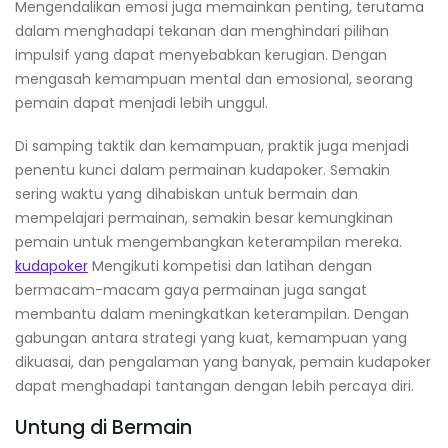
Mengendalikan emosi juga memainkan penting, terutama
dalam menghadapi tekanan dan menghindari pilihan
impulsif yang dapat menyebabkan kerugian. Dengan
mengasah kemampuan mental dan emosional, seorang
pemain dapat menjadi lebih unggul.
Di samping taktik dan kemampuan, praktik juga menjadi
penentu kunci dalam permainan kudapoker. Semakin
sering waktu yang dihabiskan untuk bermain dan
mempelajari permainan, semakin besar kemungkinan
pemain untuk mengembangkan keterampilan mereka.
kudapoker
Mengikuti kompetisi dan latihan dengan
bermacam-macam gaya permainan juga sangat
membantu dalam meningkatkan keterampilan. Dengan
gabungan antara strategi yang kuat, kemampuan yang
dikuasai, dan pengalaman yang banyak, pemain kudapoker
dapat menghadapi tantangan dengan lebih percaya diri.
Untung di Bermain