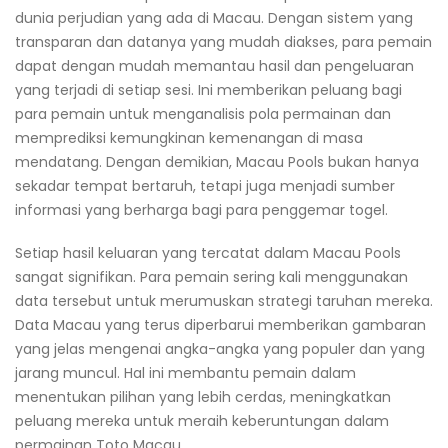
dunia perjudian yang ada di Macau. Dengan sistem yang
transparan dan datanya yang mudah diakses, para pemain
dapat dengan mudah memantau hasil dan pengeluaran
yang terjadi di setiap sesi. Ini memberikan peluang bagi
para pemain untuk menganalisis pola permainan dan
memprediksi kemungkinan kemenangan di masa
mendatang. Dengan demikian, Macau Pools bukan hanya
sekadar tempat bertaruh, tetapi juga menjadi sumber
informasi yang berharga bagi para penggemar togel.
Setiap hasil keluaran yang tercatat dalam Macau Pools
sangat signifikan. Para pemain sering kali menggunakan
data tersebut untuk merumuskan strategi taruhan mereka.
Data Macau yang terus diperbarui memberikan gambaran
yang jelas mengenai angka-angka yang populer dan yang
jarang muncul. Hal ini membantu pemain dalam
menentukan pilihan yang lebih cerdas, meningkatkan
peluang mereka untuk meraih keberuntungan dalam
permainan Toto Macau.