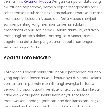
bermain ini.
Keluaran Macau
Dengan kumpulan data yang
akurat dan terpercaya, pemain dapat menganalisis hasil
sebelumnya untuk meningkatkan peluang mereka di masa
mendatang. Keluaran Macau dan Data Macau menjadi
sumber penting yang membantu pemain dalam
mengambil keputusan cerdas. Dalam artikel ini, kita akan
mengungkap lebih dalam tentang Toto Macau, serta
bagaimana data dan pengeluaran dapat memengaruhi
keberuntungan Anda.
Apa Itu Toto Macau?
Toto Macau adalah salah satu bentuk permainan taruhan
yang populer di kawasan Asia, khususnya di Macau. Dalam
permainan ini, pemain memilih angka-angka tertentu
dengan harapan dapat menebak angka yang akan keluar
pada draw atau pengundian berikutnya. Toto Macau
menawarkan berbagai jenis taruhan dan kombinasi angka,
memberikan kesempatan bagi pemain untuk meraih