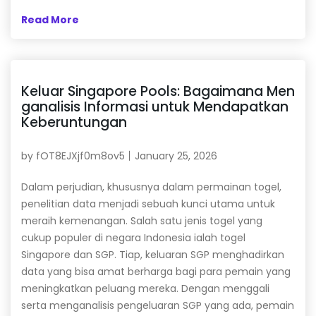
Read More
Keluar Singapore Pools: Bagaimana Men
ganalisis Informasi untuk Mendapatkan
Keberuntungan
by
fOT8EJXjf0m8ov5
January 25, 2026
Dalam perjudian, khususnya dalam permainan togel,
penelitian data menjadi sebuah kunci utama untuk
meraih kemenangan. Salah satu jenis togel yang
cukup populer di negara Indonesia ialah togel
Singapore dan SGP. Tiap, keluaran SGP menghadirkan
data yang bisa amat berharga bagi para pemain yang
meningkatkan peluang mereka. Dengan menggali
serta menganalisis pengeluaran SGP yang ada, pemain