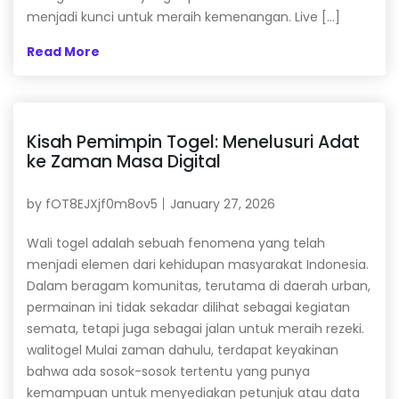
menjadi kunci untuk meraih kemenangan. Live […]
Read More
Kisah Pemimpin Togel: Menelusuri Adat
ke Zaman Masa Digital
by
fOT8EJXjf0m8ov5
January 27, 2026
Wali togel adalah sebuah fenomena yang telah
menjadi elemen dari kehidupan masyarakat Indonesia.
Dalam beragam komunitas, terutama di daerah urban,
permainan ini tidak sekadar dilihat sebagai kegiatan
semata, tetapi juga sebagai jalan untuk meraih rezeki.
walitogel Mulai zaman dahulu, terdapat keyakinan
bahwa ada sosok-sosok tertentu yang punya
kemampuan untuk menyediakan petunjuk atau data