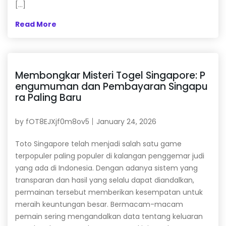
[…]
Read More
Membongkar Misteri Togel Singapore: P
engumuman dan Pembayaran Singapu
ra Paling Baru
by
fOT8EJXjf0m8ov5
January 24, 2026
Toto Singapore telah menjadi salah satu game
terpopuler paling populer di kalangan penggemar judi
yang ada di Indonesia. Dengan adanya sistem yang
transparan dan hasil yang selalu dapat diandalkan,
permainan tersebut memberikan kesempatan untuk
meraih keuntungan besar. Bermacam-macam
pemain sering mengandalkan data tentang keluaran