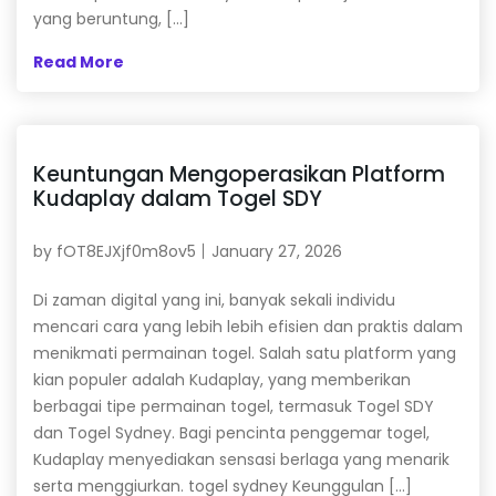
yang beruntung, […]
Read More
Keuntungan Mengoperasikan Platform
Kudaplay dalam Togel SDY
by
fOT8EJXjf0m8ov5
January 27, 2026
Di zaman digital yang ini, banyak sekali individu
mencari cara yang lebih lebih efisien dan praktis dalam
menikmati permainan togel. Salah satu platform yang
kian populer adalah Kudaplay, yang memberikan
berbagai tipe permainan togel, termasuk Togel SDY
dan Togel Sydney. Bagi pencinta penggemar togel,
Kudaplay menyediakan sensasi berlaga yang menarik
serta menggiurkan. togel sydney Keunggulan […]