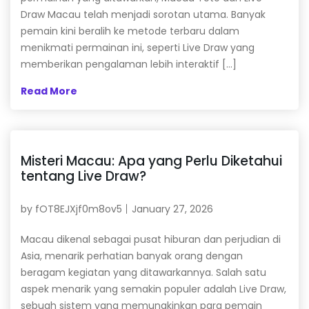
Draw Macau telah menjadi sorotan utama. Banyak
pemain kini beralih ke metode terbaru dalam
menikmati permainan ini, seperti Live Draw yang
memberikan pengalaman lebih interaktif […]
Read More
Misteri Macau: Apa yang Perlu Diketahui
tentang Live Draw?
by
fOT8EJXjf0m8ov5
January 27, 2026
Macau dikenal sebagai pusat hiburan dan perjudian di
Asia, menarik perhatian banyak orang dengan
beragam kegiatan yang ditawarkannya. Salah satu
aspek menarik yang semakin populer adalah Live Draw,
sebuah sistem yang memungkinkan para pemain