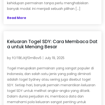
kehidupan permainan tanpa perlu menghabiskan
banyak modal. Ini menjadi sebuah pilihan […]
Read More
Keluaran Togel SDY: Cara Membaca Dat
a untuk Menang Besar
by
fOT8EJXjf0m8ov5
July 19, 2025
Togel merupakan permainan yang sangat populer di
Indonesia, dan salah satu jenis yang paling diminati
adalah togel Sydney atau sering juga disebut togel
SDY. Setiap hari, banyak pemain menantikan keluaran
togel SDY untuk melihat angka-angka yang ditarik.
Dalam dunia perjudian ini, membaca data dan
memahami pola keluaran sangat penting untuk