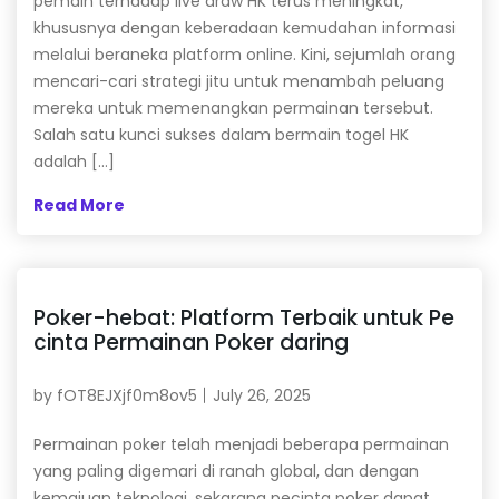
pemain terhadap live draw HK terus meningkat,
khususnya dengan keberadaan kemudahan informasi
melalui beraneka platform online. Kini, sejumlah orang
mencari-cari strategi jitu untuk menambah peluang
mereka untuk memenangkan permainan tersebut.
Salah satu kunci sukses dalam bermain togel HK
adalah […]
Read More
Poker-hebat: Platform Terbaik untuk Pe
cinta Permainan Poker daring
by
fOT8EJXjf0m8ov5
July 26, 2025
Permainan poker telah menjadi beberapa permainan
yang paling digemari di ranah global, dan dengan
kemajuan teknologi, sekarang pecinta poker dapat