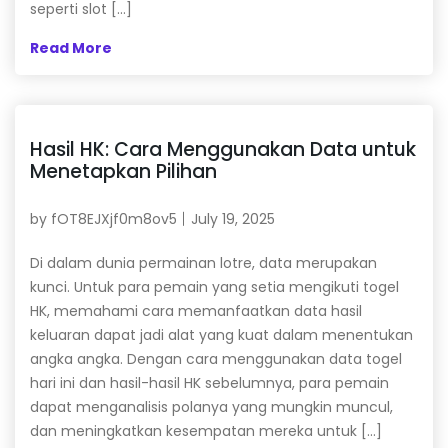
seperti slot […]
Read More
Hasil HK: Cara Menggunakan Data untuk
Menetapkan Pilihan
by
fOT8EJXjf0m8ov5
July 19, 2025
Di dalam dunia permainan lotre, data merupakan
kunci. Untuk para pemain yang setia mengikuti togel
HK, memahami cara memanfaatkan data hasil
keluaran dapat jadi alat yang kuat dalam menentukan
angka angka. Dengan cara menggunakan data togel
hari ini dan hasil-hasil HK sebelumnya, para pemain
dapat menganalisis polanya yang mungkin muncul,
dan meningkatkan kesempatan mereka untuk […]