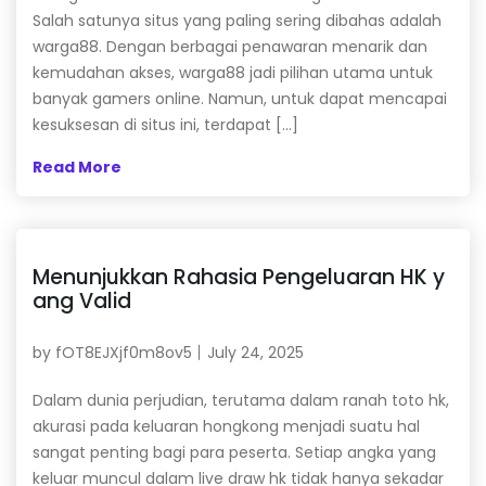
Salah satunya situs yang paling sering dibahas adalah
warga88. Dengan berbagai penawaran menarik dan
kemudahan akses, warga88 jadi pilihan utama untuk
banyak gamers online. Namun, untuk dapat mencapai
kesuksesan di situs ini, terdapat […]
Read More
Menunjukkan Rahasia Pengeluaran HK y
ang Valid
by
fOT8EJXjf0m8ov5
July 24, 2025
Dalam dunia perjudian, terutama dalam ranah toto hk,
akurasi pada keluaran hongkong menjadi suatu hal
sangat penting bagi para peserta. Setiap angka yang
keluar muncul dalam live draw hk tidak hanya sekadar